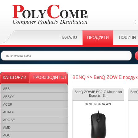
НАЧАЛО
ПРОДУКТИ
НОВИНИ
BENQ >> BenQ ZOWIE продук
КАТЕГОРИИ
ПРОИЗВОДИТЕЛ
ABB
BenQ ZOWIE EC2-C Mouse for
BenQ
Esports, S...
ABBYY
№ 9H.N3ABA.A2E
ACER
ADATA
ADOBE
AMD
AOC