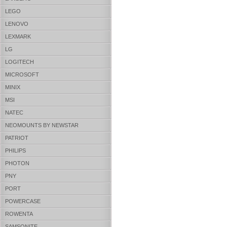
LEGO
LENOVO
LEXMARK
LG
LOGITECH
MICROSOFT
MINIX
MSI
NATEC
NEOMOUNTS BY NEWSTAR
PATRIOT
PHILIPS
PHOTON
PNY
PORT
POWERCASE
ROWENTA
SAMSONITE