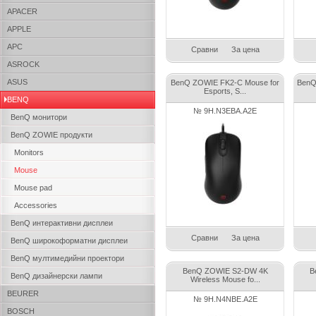
APACER
APPLE
APC
Сравни
За цена
ASROCK
ASUS
BenQ ZOWIE FK2-C Mouse for
BenQ
Esports, S...
BENQ
№ 9H.N3EBA.A2E
BenQ монитори
BenQ ZOWIE продукти
Monitors
Mouse
Mouse pad
Accessories
BenQ интерактивни дисплеи
Сравни
За цена
BenQ широкоформатни дисплеи
BenQ мултимедийни проектори
BenQ ZOWIE S2-DW 4K
B
BenQ дизайнерски лампи
Wireless Mouse fo...
BEURER
№ 9H.N4NBE.A2E
BOSCH