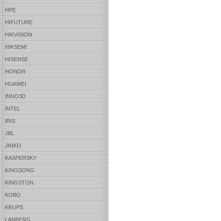
HPE
HIFUTURE
HIKVISION
HIKSEMI
HISENSE
HONOR
HUAWEI
INNO3D
INTEL
IRIS
JBL
JINKO
KASPERSKY
KINGSONG
KINGSTON
KOBO
KRUPS
LANBERG