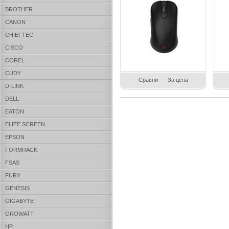
BROTHER
CANON
CHIEFTEC
CISCO
COREL
CUDY
Сравни
За цена
D-LINK
DELL
EATON
ELITE SCREEN
EPSON
FORMRACK
FSAS
FURY
GENESIS
GIGABYTE
GROWATT
HP