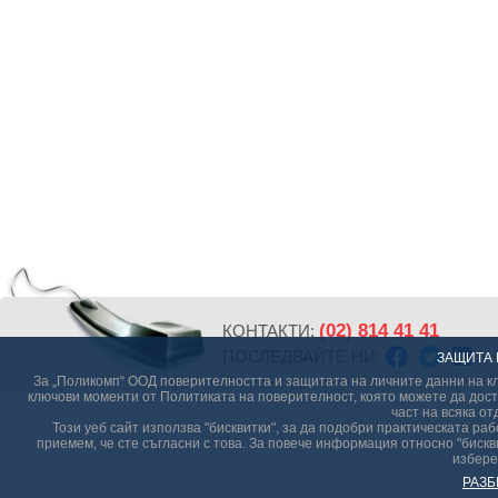
(02) 814 41 41
КОНТАКТИ:
ПОСЛЕДВАЙТЕ НИ:
ЗАЩИТА 
За „Поликомп“ ООД поверителността и защитата на личните данни на кл
ключови моменти от Политиката на поверителност, която можете да дост
част на всяка от
Този уеб сайт използва "бисквитки", за да подобри практическата р
приемем, че сте съгласни с това. За повече информация относно "бискви
избере
РАЗБ