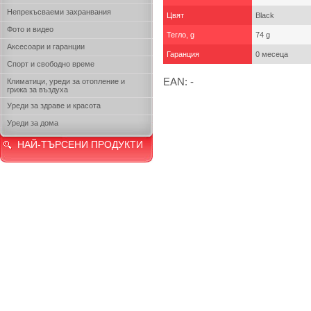
Непрекъсваеми захранвания
Цвят
Black
Фото и видео
Тегло, g
74 g
Аксесоари и гаранции
Гаранция
0 месеца
Спорт и свободно време
EAN: -
Климатици, уреди за отопление и
грижа за въздуха
Уреди за здраве и красота
Уреди за дома
НАЙ-ТЪРСЕНИ ПРОДУКТИ