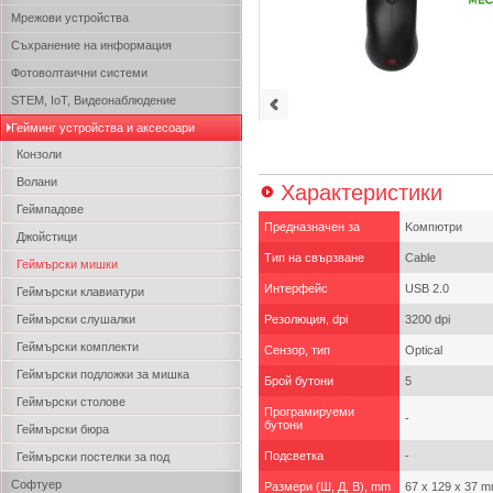
Мрежови устройства
Съхранение на информация
Фотоволтаични системи
STEM, IoT, Видеонаблюдение
Гейминг устройства и аксесоари
Конзоли
Волани
Характеристики
Геймпадове
Предназначен за
Kомпютри
Джойстици
Тип на свързване
Cable
Геймърски мишки
Интерфейс
USB 2.0
Геймърски клавиатури
Геймърски слушалки
Резолюция, dpi
3200 dpi
Геймърски комплекти
Сензор, тип
Optical
Геймърски подложки за мишка
Брой бутони
5
Геймърски столове
Програмируеми
-
бутони
Геймърски бюра
Подсветка
-
Геймърски постелки за под
Софтуер
Размери (Ш, Д, В), mm
67 x 129 x 37 