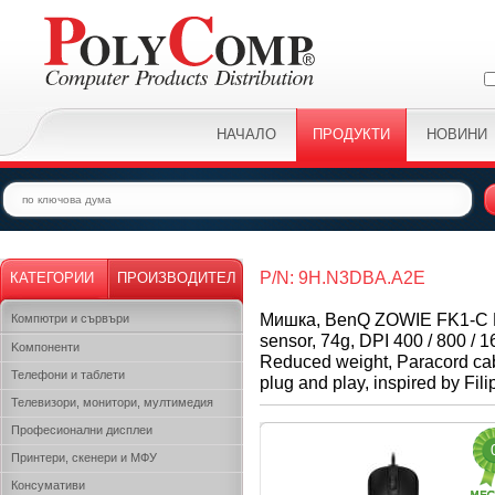
НАЧАЛО
ПРОДУКТИ
НОВИНИ
P/N: 9H.N3DBA.A2E
КАТЕГОРИИ
ПРОИЗВОДИТЕЛ
Мишка, BenQ ZOWIE FK1-C Mou
Компютри и сървъри
sensor, 74g, DPI 400 / 800 / 1
Kомпоненти
Reduced weight, Paracord cabl
Телефони и таблети
plug and play, inspired by Fil
Телевизори, монитори, мултимедия
Професионални дисплеи
Принтери, скенери и МФУ
Консумативи