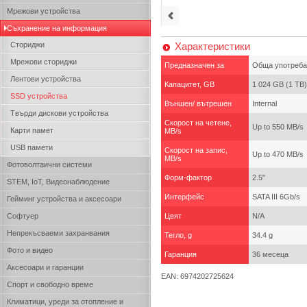
Мрежови устройства
Съхранение на информация
Сториджи
Характеристики
Мрежови сториджи
Предназначен за
Обща употреба
Лентови устройства
Капацитет, GB
1 024 GB (1 TB)
SSD устройства
Външен/ вътрешен
Internal
Твърди дискови устройства
Скорост на четене,
Up to 550 MB/s
Карти памет
MB/s
USB памети
Скорост на запис,
Up to 470 MB/s
MB/s
Фотоволтаични системи
Форм-фактор
2.5"
STEM, IoT, Видеонаблюдение
Интерфейс
SATA III 6Gb/s
Гейминг устройства и аксесоари
Софтуер
Цвят
N/A
Непрекъсваеми захранвания
Тегло, g
34.4 g
Фото и видео
Гаранция
36 месеца
Аксесоари и гаранции
EAN: 6974202725624
Спорт и свободно време
Климатици, уреди за отопление и