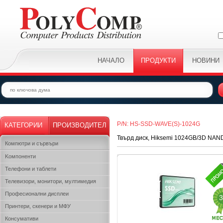
НАЧАЛО
ПРОДУКТИ
НОВИНИ
P/N: HS-SSD-WAVE(S)-1024G
КАТЕГОРИИ
ПРОИЗВОДИТЕЛ
Твърд диск, Hiksemi 1024GB/3D NAND/S
Компютри и сървъри
Kомпоненти
Телефони и таблети
Телевизори, монитори, мултимедия
Професионални дисплеи
3
Принтери, скенери и МФУ
Консумативи