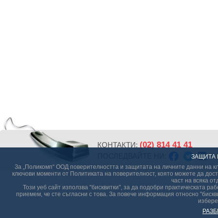
(02) 814 41 41
КОНТАКТИ:
ПОСЛЕДВАЙТЕ НИ:
ЗАЩИТА 
За „Поликомп“ ООД поверителността и защитата на личните данни на кл
ключови моменти от Политиката на поверителност, която можете да дост
част на всяка от
Този уеб сайт използва "бисквитки", за да подобри практическата р
приемем, че сте съгласни с това. За повече информация относно "бискви
избере
РАЗБ