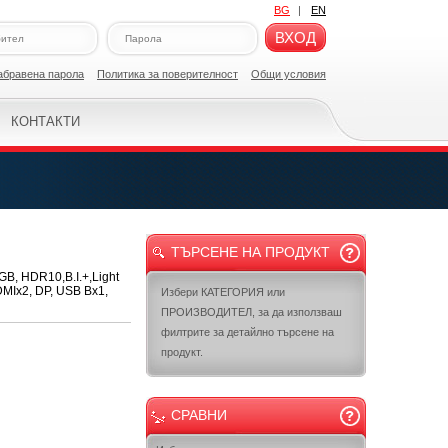
BG
|
EN
ВХОД
абравена парола
Политикa за поверителност
Общи условия
КОНТАКТИ
ТЪРСЕНЕ НА ПРОДУКТ
B, HDR10,B.I.+,Light
DMIx2, DP, USB Bx1,
Избери КАТЕГОРИЯ или
ПРОИЗВОДИТЕЛ, за да използваш
филтрите за детайлно търсене на
продукт.
СРАВНИ