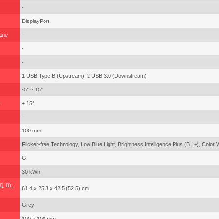
-
DisplayPort
ане
-
-
-
1 USB Type B (Upstream), 2 USB 3.0 (Downstream)
-5° ~ 15°
е
± 15°
-
100 mm
Flicker-free Technology, Low Blue Light, Brightness Intelligence Plus (B.I.+), Colo
G
30 kWh
, В),
61.4 x 25.3 x 42.5 (52.5) cm
Grey
100 x 100 mm