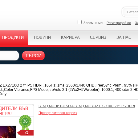
Запомни ме
Регистрирай се
З
ПРОДУКТИ
НОВИНИ
КАРИЕРА
СЕРВИЗ
ЗА НАС
ТЪРСИ
EX2710Q 27" IPS HDRi, 165Hz, 1ms, 2560x1440 QHD,FreeSync Prem., 95% sRG
ct.,Color Vibrance,FPS Mode, treVolo 2.1 (2Wx2+5Wwoofer), 1000:1, 400 cd/m2,H
Grey
BENQ МОНИТОРИ
>>
BENQ MOBIUZ EX2710Q 27" IPS HDRI
ДИТЕЛИ ВЪВ
ИГРА!
Препоръчителен сервиз
36