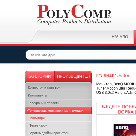
НАЧАЛО
P/N: 9H.LK4LA.TBE
КАТЕГОРИИ
ПРОИЗВОДИТЕЛ
Монитор, BenQ MOBIUZ 
Компютри и сървъри
Tuner,Motion Blur Redu
USB 3.0x2 Height Adj., 
Kомпоненти
Телефони и таблети
БЪДЕТЕ ПОБЕ
Телевизори, монитори, мултимедия
ВСЯКА 
Монитори
Телевизори
Мултимедийни проектори