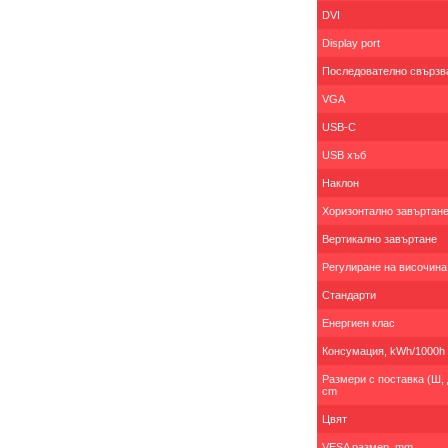
DVI
Display port
Последователно свързв
VGA
USB-C
USB хъб
Наклон
Хоризонтално завъртан
Вертикално завъртане
Регулиране на височина
Стандарти
Енергиен клас
Консумация, kWh/1000h
Размери с поставка (Ш, Д
cm
Цвят
VESA размер, mm