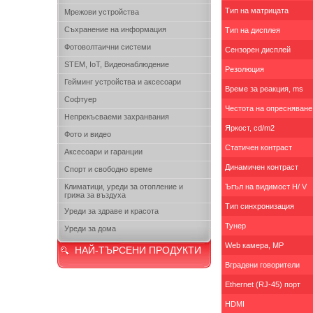
Тип на матрицата
Мрежови устройства
Съхранение на информация
Тип на дисплея
Фотоволтаични системи
Сензорен дисплей
STEM, IoT, Видеонаблюдение
Резолюция
Гейминг устройства и аксесоари
Време за реакция, ms
Софтуер
Честота на опресняване
Непрекъсваеми захранвания
Яркост, cd/m2
Фото и видео
Статичен контраст
Аксесоари и гаранции
Динамичен контраст
Спорт и свободно време
Климатици, уреди за отопление и
Ъгъл на видимост H/ V
грижа за въздуха
Тип синхронизация
Уреди за здраве и красота
Тунер
Уреди за дома
Web камера, MP
НАЙ-ТЪРСЕНИ ПРОДУКТИ
Вградени говорители
Ethernet (RJ-45) порт
HDMI