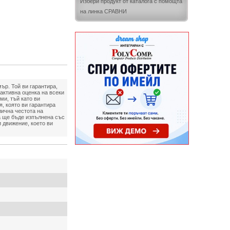
Избери продукт от каталога с помощта
на линка СРАВНИ
ър. Той ви гарантира,
активна оценка на всеки
ми, тъй като ви
, която ви гарантира
ична честота на
да ще бъде изпълнена със
 движение, което ви