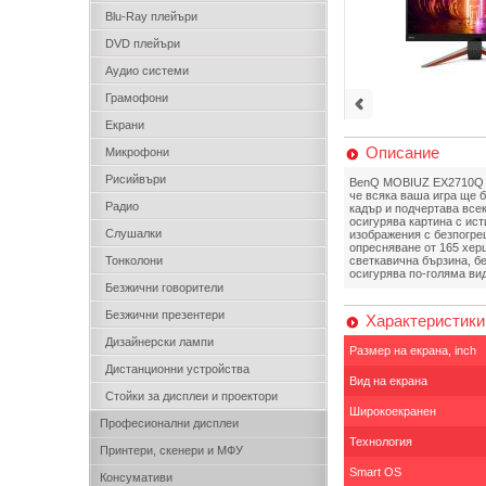
Blu-Ray плейъри
DVD плейъри
Аудио системи
Грамофони
Екрани
Описание
Микрофони
Рисийвъри
BenQ MOBIUZ EX2710Q е 
че всяка ваша игра ще 
Радио
кадър и подчертава все
осигурява картина с ист
Слушалки
изображения с безпогре
опресняване от 165 херц
Тонколони
светкавична бързина, б
осигурява по-голяма ви
Безжични говорители
Безжични презентери
Характеристики
Дизайнерски лампи
Размер на екрана, inch
Дистанционни устройства
Вид на екрана
Стойки за дисплеи и проектори
Широкоекранен
Професионални дисплеи
Технология
Принтери, скенери и МФУ
Smart OS
Консумативи