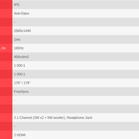
IPS
Anti-Glare
-
2560x1440
1ms
, Hz
165Hz
400cd/m2
1 000:1
1 000:1
178° / 178°
FreeSync
-
-
2.1 Channel (2W x2 + 5W woofer), Headphone Jack
-
2 HDMI