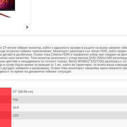
27-инчов гейминг монитор, който е идеалното оръжие в ръцете на всеки запален гейм
бъде истинско гейминг приключение. Мониторът разполага със Smart HDR, който прави 
ки детайл в дълбочина. Освен това Cinema HDRi е перфектен избор при гледане на фил
инско кино качество. Този монитор разполага с ултра висока QHD 2560x1440 резолюция
шни цветове и ненадминати по точност тонове. BenQ MOBIUZ EX2710Q разполага с отл
а и супер бързо време за реакция от 1 мс, които ви гарантират, че всяка ваша коман
ез досадно забавяне и размазване. Освен това мониторът намалява замъгляването при
димост по време на динамични гейминг ситуация.
27" (68.58 cm)
Flat
16:9
LED
-