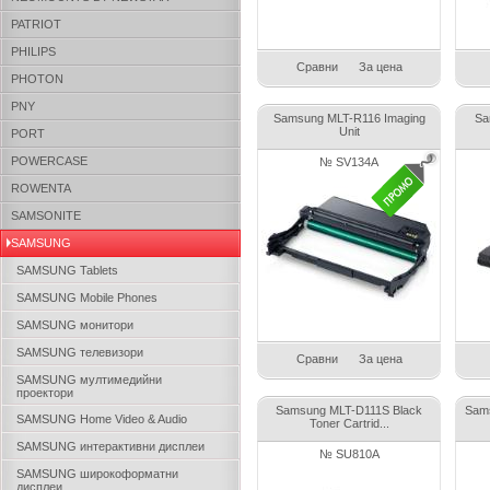
PATRIOT
PHILIPS
Сравни
За цена
PHOTON
PNY
Samsung MLT-R116 Imaging
Sa
Unit
PORT
POWERCASE
№ SV134A
ROWENTA
SAMSONITE
SAMSUNG
SAMSUNG Tablets
SAMSUNG Mobile Phones
SAMSUNG монитори
SAMSUNG телевизори
Сравни
За цена
SAMSUNG мултимедийни
проектори
Samsung MLT-D111S Black
Sam
SAMSUNG Home Video & Audio
Toner Cartrid...
SAMSUNG интерактивни дисплеи
№ SU810A
SAMSUNG широкоформатни
дисплеи