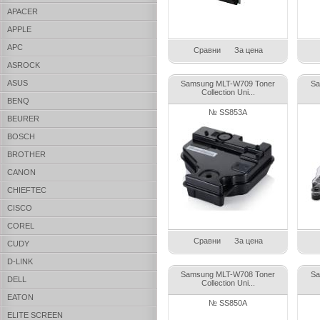
APACER
APPLE
APC
Сравни
За цена
ASROCK
ASUS
Samsung MLT-W709 Toner
Sa
Collection Uni...
BENQ
№ SS853A
BEURER
BOSCH
BROTHER
CANON
CHIEFTEC
CISCO
COREL
Сравни
За цена
CUDY
D-LINK
Samsung MLT-W708 Toner
Sa
DELL
Collection Uni...
EATON
№ SS850A
ELITE SCREEN