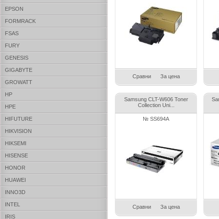
EPSON
FORMRACK
FSAS
FURY
GENESIS
GIGABYTE
Сравни
За цена
GROWATT
HP
Samsung CLT-W606 Toner
Sa
Collection Uni...
HPE
HIFUTURE
№ SS694A
HIKVISION
HIKSEMI
HISENSE
HONOR
HUAWEI
INNO3D
INTEL
Сравни
За цена
IRIS