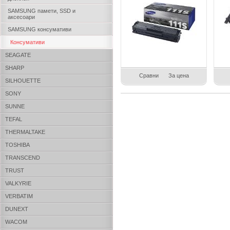
SAMSUNG памети, SSD и
аксесоари
SAMSUNG консумативи
Консумативи
SEAGATE
SHARP
Сравни
За цена
SILHOUETTE
SONY
SUNNE
TEFAL
THERMALTAKE
TOSHIBA
TRANSCEND
TRUST
VALKYRIE
VERBATIM
DUNEXT
WACOM