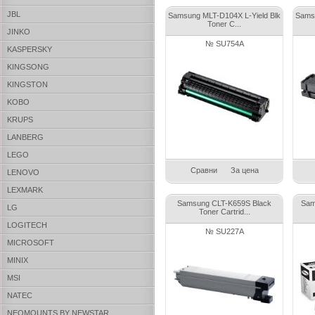
JBL
Samsung MLT-D104X L-Yield Blk
Samsu
Toner C...
JINKO
№ SU754A
KASPERSKY
KINGSONG
KINGSTON
KOBO
KRUPS
LANBERG
LEGO
Сравни
За цена
LENOVO
LEXMARK
Samsung CLT-K659S Black
Sam
LG
Toner Cartrid...
LOGITECH
№ SU227A
MICROSOFT
MINIX
MSI
NATEC
NEOMOUNTS BY NEWSTAR