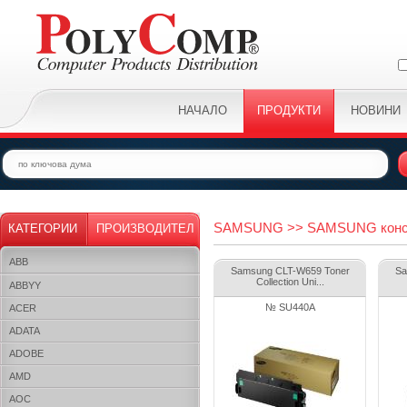
НАЧАЛО
ПРОДУКТИ
НОВИНИ
SAMSUNG >> SAMSUNG консу
КАТЕГОРИИ
ПРОИЗВОДИТЕЛ
ABB
Samsung CLT-W659 Toner
Sa
Collection Uni...
ABBYY
№ SU440A
ACER
ADATA
ADOBE
AMD
AOC