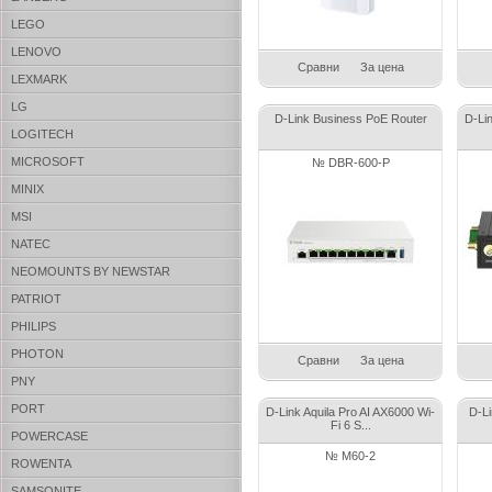
LEGO
LENOVO
Сравни
За цена
LEXMARK
LG
D-Link Business PoE Router
D-Li
LOGITECH
MICROSOFT
№ DBR-600-P
MINIX
MSI
NATEC
NEOMOUNTS BY NEWSTAR
PATRIOT
PHILIPS
PHOTON
Сравни
За цена
PNY
PORT
D-Link Aquila Pro AI AX6000 Wi-
D-L
Fi 6 S...
POWERCASE
№ M60-2
ROWENTA
SAMSONITE