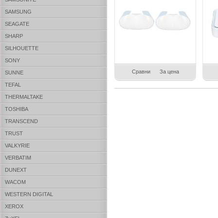
SAMSUNG
SEAGATE
SHARP
SILHOUETTE
SONY
Сравни
За цена
SUNNE
TEFAL
THERMALTAKE
TOSHIBA
TRANSCEND
TRUST
VALKYRIE
VERBATIM
DUNEXT
WACOM
WESTERN DIGITAL
XEROX