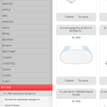
APACER
APPLE
APC
Сравни
За цена
ASROCK
ASUS
D-Link Aquila Pro AI Wi-Fi 6
D-
AX3000 D...
BENQ
№ M30
BEURER
BOSCH
BROTHER
CANON
CHIEFTEC
CISCO
COREL
Сравни
За цена
CUDY
D-LINK
D-Link Wi-Fi 7 BE3600 Mesh
D-Lin
D-LINK мрежови продукти
Router
Безжични мрежови продукти
№ M36
Smart Home