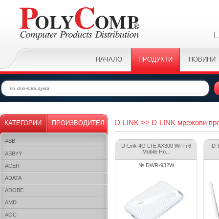
НАЧАЛО
ПРОДУКТИ
НОВИНИ
D-LINK >> D-LINK мрежови пр
КАТЕГОРИИ
ПРОИЗВОДИТЕЛ
ABB
D-Link 4G LTE AX300 Wi-Fi 6
D-
Mobile Ho...
ABBYY
№ DWR-932W
ACER
ADATA
ADOBE
AMD
AOC