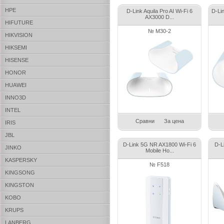
HPE
D-Link Aquila Pro AI Wi-Fi 6
D-Lin
AX3000 D...
HIFUTURE
№ M30-2
HIKVISION
HIKSEMI
HISENSE
HONOR
HUAWEI
INNO3D
INTEL
Сравни
За цена
IRIS
JBL
D-Link 5G NR AX1800 Wi-Fi 6
D-L
JINKO
Mobile Ho...
KASPERSKY
№ F518
KINGSONG
KINGSTON
KOBO
KRUPS
LANBERG