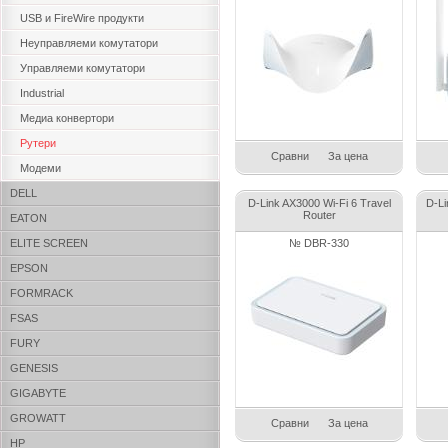
USB и FireWire продукти
Неуправляеми комутатори
Управляеми комутатори
Industrial
Медиа конвертори
Рутери
Сравни
За цена
Модеми
DELL
D-Link AX3000 Wi-Fi 6 Travel
D-Li
Router
EATON
ELITE SCREEN
№ DBR-330
EPSON
FORMRACK
FSAS
FURY
GENESIS
GIGABYTE
GROWATT
Сравни
За цена
HP