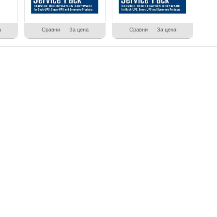
а
Сравни
За цена
Сравни
За цена