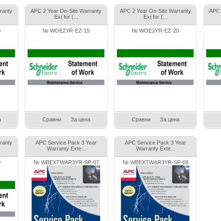
ranty
APC 2 Year On-Site Warranty
APC 2 Year On-Site Warranty
APC 
Ext for (...
Ext for (...
0
№ WOE2YR-EZ-15
№ WOE2YR-EZ-20
а
Сравни
За цена
Сравни
За цена
ranty
APC Service Pack 3 Year
APC Service Pack 3 Year
Warranty Exte...
Warranty Exte...
0
№ WBEXTWAR3YR-SP-07
№ WBEXTWAR3YR-SP-08