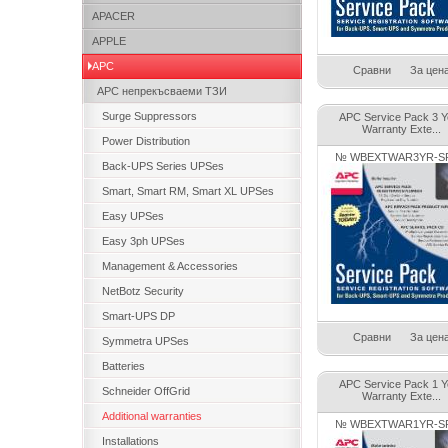
APACER
APPLE
APC
Сравни
За цен
APC непрекъсваеми ТЗИ
Surge Suppressors
APC Service Pack 3 Y
Warranty Exte...
Power Distribution
№ WBEXTWAR3YR-SP
Back-UPS Series UPSes
Smart, Smart RM, Smart XL UPSes
Easy UPSes
Easy 3ph UPSes
Management & Accessories
NetBotz Security
Smart-UPS DP
Сравни
За цен
Symmetra UPSes
Batteries
APC Service Pack 1 Y
Schneider OffGrid
Warranty Exte...
Additional warranties
№ WBEXTWAR1YR-SP
Installations