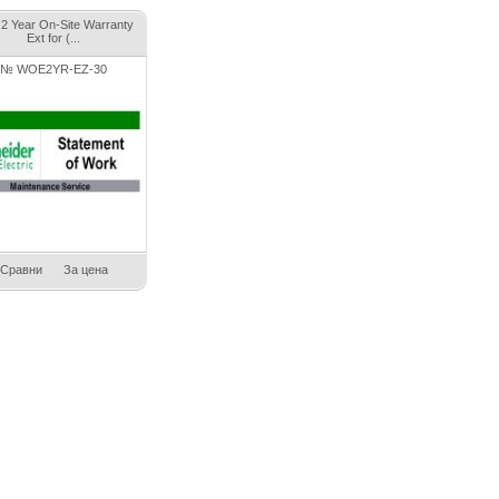
2 Year On-Site Warranty
Ext for (...
№ WOE2YR-EZ-30
Сравни
За цена