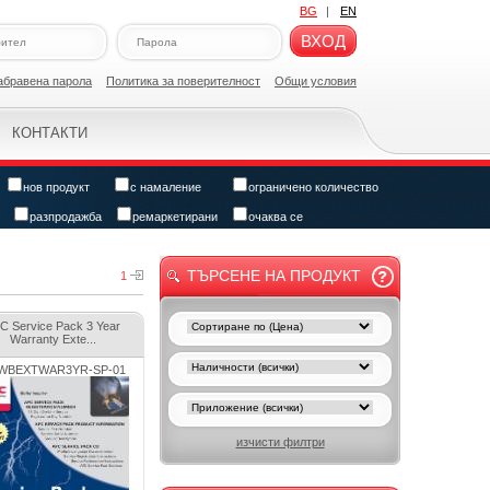
BG
|
EN
ВХОД
абравена парола
Политикa за поверителност
Общи условия
КОНТАКТИ
нов продукт
с намаление
ограничено количество
разпродажба
ремаркетирани
очаква се
ТЪРСЕНЕ НА ПРОДУКТ
1
C Service Pack 3 Year
Warranty Exte...
WBEXTWAR3YR-SP-01
изчисти филтри