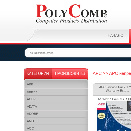
НАЧАЛО
APC >> APC непрек
КАТЕГОРИИ
ПРОИЗВОДИТЕЛ
ABB
APC Service Pack 1 Y
Warranty Exte...
ABBYY
№ WBEXTWAR1YR-SP
ACER
ADATA
ADOBE
AMD
AOC