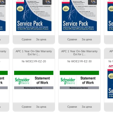
а
Сравни
За цена
Сравни
За цена
ranty
APC 1 Year On-Site Warranty
APC 1 Year On-Site Warranty
AP
Ext for (...
Ext for (...
5
№ WOE1YR-EZ-20
№ WOE1YR-EZ-30
№ 
а
Сравни
За цена
Сравни
За цена