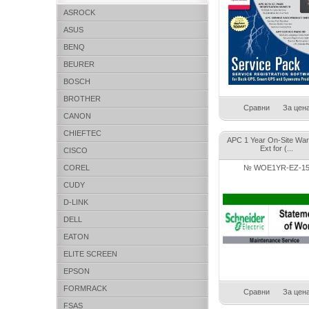
ASROCK
ASUS
BENQ
BEURER
BOSCH
BROTHER
Сравни
За цен
CANON
CHIEFTEC
APC 1 Year On-Site War
Ext for (...
CISCO
COREL
№ WOE1YR-EZ-1
CUDY
D-LINK
DELL
EATON
ELITE SCREEN
EPSON
FORMRACK
Сравни
За цен
FSAS