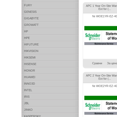
FURY
APC 1 Year On-Site War
Ext for (...
GENESIS
№ WOE1YR-EZ-4
GIGABYTE
GROWATT
HP
HPE
HIFUTURE
HIKVISION
HIKSEMI
Сравни
За цен
HISENSE
HONOR
APC 2 Year On-Site War
HUAWEI
Ext for (...
INNO3D
№ WOE2YR-EZ-4
INTEL
IRIS
JBL
JINKO
KASPERSKY