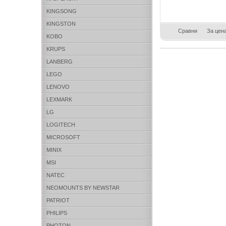
KINGSONG
KINGSTON
Сравни
За цен
KOBO
KRUPS
LANBERG
LEGO
LENOVO
LEXMARK
LG
LOGITECH
MICROSOFT
MINIX
MSI
NATEC
NEOMOUNTS BY NEWSTAR
PATRIOT
PHILIPS
PHOTON