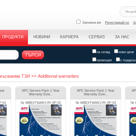
Запомни ме
Регистрирай се
З
ПРОДУКТИ
НОВИНИ
КАРИЕРА
СЕРВИЗ
ЗА НАС
на склад
нови цени
ТЪРСИ
промоция
с подарък
ъсваеми ТЗИ >> Additional warranties
ear
APC Service Pack 1 Year
APC Service Pack 1 Year
AP
Warranty Exte...
Warranty Exte...
-01
№ WBEXTWAR1YR-SP-02
№ WBEXTWAR1YR-SP-03
№ 