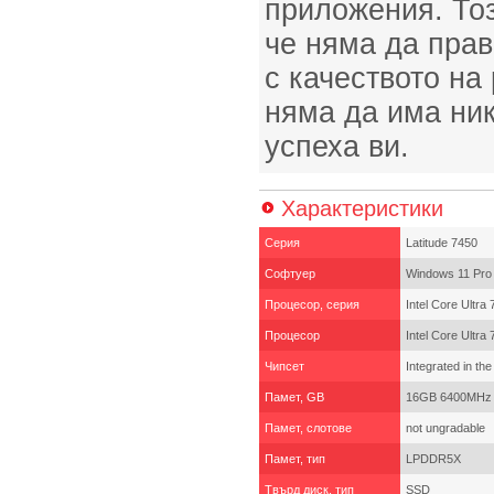
приложения. Тоз
че няма да пра
с качеството на
няма да има ни
успеха ви.
Характеристики
Серия
Latitude 7450
Софтуер
Windows 11 Pro
Процесор, серия
Intel Core Ultra 
Процесор
Intel Core Ultr
Чипсет
Integrated in th
Памет, GB
16GB 6400MHz 
Памет, слотове
not ungradable
Памет, тип
LPDDR5X
Твърд диск, тип
SSD