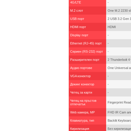
4G/LTE
-
M.2 слот
One M.2 2230 slo
USB порт
2 USB 3.2 Gen 
HDMI порт
HDMI
Display порт
-
Ethernet (RJ-45) порт
-
Сериен (RS-232) порт
-
Разширителен порт
2 Thunderbolt 4
Аудио портове
One Universal a
VGA конектор
-
Докинг конектор
-
Четец за карти
-
Четец на пръстов
Fingerprint Rea
отпечатък
Web камера, MP
FHD IR Cam an
Клавиатура, тип
Backlit Keyboar
Кирилизация
Без кирилизаци