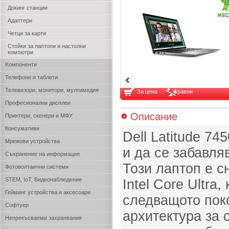
Докинг станции
Адаптери
Четци за карти
Стойки за лаптопи и настолни
компютри
Kомпоненти
Телефони и таблети
Телевизори, монитори, мултимедия
За цена
Сравни
Професионални дисплеи
Описание
Принтери, скенери и МФУ
Консумативи
Dell Latitude 74
Мрежови устройства
и да се забавляв
Съхранение на информация
Този лаптоп е с
Фотоволтаични системи
STEM, IoT, Видеонаблюдение
Intel Core Ultra
Гейминг устройства и аксесоари
следващото пок
Софтуер
архитектура за
Непрекъсваеми захранвания