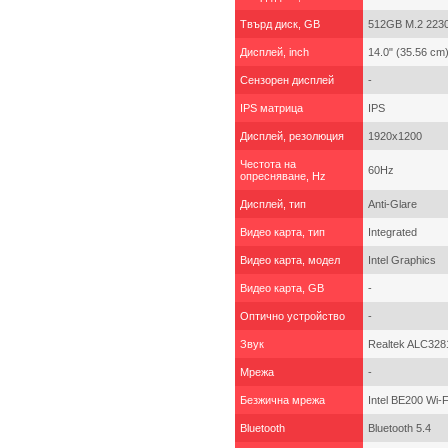
Твърд диск, GB
512GB M.2 223
Дисплей, inch
14.0" (35.56 cm
Сензорен дисплей
-
IPS матрица
IPS
Дисплей, резолюция
1920x1200
Честота на
60Hz
опресняване, Hz
Дисплей, тип
Anti-Glare
Видео карта, тип
Integrated
Видео карта, модел
Intel Graphics
Видео карта, GB
-
Оптично устройство
-
Звук
Realtek ALC3281,
Мрежа
-
Безжична мрежа
Intel BE200 Wi-F
Bluetooth
Bluetooth 5.4