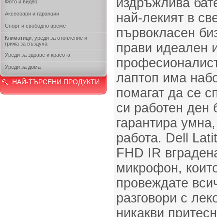
издръжлива бате
Фото и видео
Аксесоари и гаранции
най-лекият в св
Спорт и свободно време
първокласен биз
Климатици, уреди за отопление и
грижа за въздуха
прави идеален и
Уреди за здраве и красота
професионалист
Уреди за дома
лаптоп има набо
НАЙ-ТЪРСЕНИ ПРОДУКТИ
помагат да се с
си работен ден 
гарантира умна,
работа. Dell Lat
FHD IR вграден
микрофон, които
провеждате вси
разговори с леко
никакви притесн