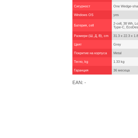
Сигурност
One Wedge-shap
Windows OS
yes
2-cell, 38 Wh, 
Батерия, cell
Type-C, EcoDes
Размери (Ш, Д, В), cm
31.3 x 22.3 x 1.
Цвят
Grey
Покритие на корпуса
Metal
Тегло, kg
1.33 kg
Гаранция
36 месеца
EAN: -