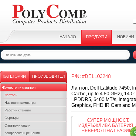
НАЧАЛО
ПРОДУКТИ
НОВИНИ
P/N: #DELL03248
КАТЕГОРИИ
ПРОИЗВОДИТЕЛ
Лаптоп, Dell Latitude 7450, I
Компютри и сървъри
Cache, up to 4.80 GHz), 14.0
Лаптопи
LPDDR5, 6400 MT/s, integrate
Настолни компютри
Graphics, FHD IR Cam and Mi
Работни станции
Сървъри
СУПЕР МОЩНОСТ,
ИЗДРЪЖЛИВА БАТЕРИЯ 
Сървърни опции
НЕВЕРОЯТНА ГРАФИКА
3
Конферентни решения