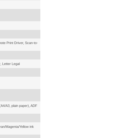
ote Print Driver, Scan-to-
, Letter Legal
(A4/A3, plain paper), ADF
yan/Magenta/Yellow ink