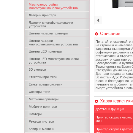
Мастиленоструйни
многофункционални устройства
Лазерни принтери
Лазерни многофункционални
устройства
Описание
Цветни лазерни принтери
Цветни лазерни
Печатайте, сканирайте, 
многофункционални устройства
на страница и намалява 
заданията във формат A
Цветни LED принтери
софтуерни решения в съ
отпечатване на първата 
Цветни LED многофункционални
документоподаващо устро
устройства
Благодарение на бутилки
Технологията на Epson 
3D скенери
Свеждайки до минимум н
Две тави предлагат капа
Етикетни принтери
50 листа и АДУ. Избира
е лесно благодарение на
Етикетиращи системи
печатате от мобилни тел
смарт устройства с помо
Фотопринтери
Матрични принтери
Характеристики
Мобилни принтери
Достъпни функции
Плотери
Принтер скорост черно, 
мин
Режещи плотери
Копирни машини
Принтер скорост цветно,
мин