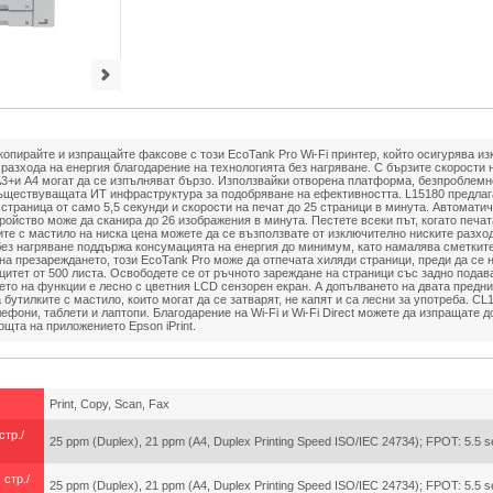
копирайте и изпращайте факсове с този EcoTank Pro Wi-Fi принтер, който осигурява и
разхода на енергия благодарение на технологията без нагряване. С бързите скорости 
3+и A4 могат да се изпълняват бързо. Използвайки отворена платформа, безпроблемн
ществуващата ИТ инфраструктура за подобряване на ефективността. L15180 предлаг
страница от само 5,5 секунди и скорости на печат до 25 страници в минута. Автомати
йство може да сканира до 26 изображения в минута. Пестете всеки път, когато печата
те с мастило на ниска цена можете да се възползвате от изключително ниските разход
без нагряване поддържа консумацията на енергия до минимум, като намалява сметките
а презареждането, този EcoTank Pro може да отпечата хиляди страници, преди да се 
цитет от 500 листа. Освободете се от ръчното зареждане на страници със задно пода
нето на функции е лесно с цветния LCD сензорен екран. А допълването на двата предн
 бутилките с мастило, които могат да се затварят, не капят и са лесни за употреба. СL
ефони, таблети и лаптопи. Благодарение на Wi-Fi и Wi-Fi Direct можете да изпращате д
щта на приложението Epson iPrint.
Print, Copy, Scan, Fax
стр./
25 ppm (Duplex), 21 ppm (A4, Duplex Printing Speed ISO/IEC 24734); FPOT: 5.5 
 стр./
25 ppm (Duplex), 21 ppm (A4, Duplex Printing Speed ISO/IEC 24734); FPOT: 5.5 