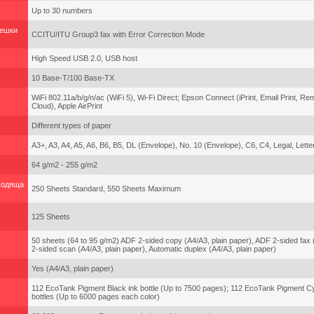
Up to 30 numbers
решки
CCITU/ITU Group3 fax with Error Correction Mode
High Speed USB 2.0, USB host
10 Base-T/100 Base-TX
WiFi 802.11a/b/g/n/ac (WiFi 5), Wi-Fi Direct; Epson Connect (iPrint, Email Print, Rem
Cloud), Apple AirPrint
Different types of paper
A3+, A3, A4, A5, A6, B6, B5, DL (Envelope), No. 10 (Envelope), C6, C4, Legal, Letter
64 g/m2 - 255 g/m2
Входяща
250 Sheets Standard, 550 Sheets Maximum
125 Sheets
50 sheets (64 to 95 g/m2) ADF 2-sided copy (A4/A3, plain paper), ADF 2-sided fax 
2-sided scan (A4/A3, plain paper), Automatic duplex (A4/A3, plain paper)
Yes (A4/A3, plain paper)
112 EcoTank Pigment Black ink bottle (Up to 7500 pages); 112 EcoTank Pigment C
bottles (Up to 6000 pages each color)