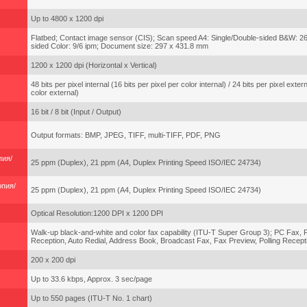
Up to 4800 x 1200 dpi
Flatbed; Contact image sensor (CIS); Scan speed A4: Single/Double-sided B&W: 26/
sided Color: 9/6 ipm; Document size: 297 x 431.8 mm
1200 x 1200 dpi (Horizontal x Vertical)
48 bits per pixel internal (16 bits per pixel per color internal) / 24 bits per pixel extern
color external)
16 bit / 8 bit (Input / Output)
Output formats: BMP, JPEG, TIFF, multi-TIFF, PDF, PNG
пия/
25 ppm (Duplex), 21 ppm (A4, Duplex Printing Speed ISO/IEC 24734)
опия/
25 ppm (Duplex), 21 ppm (A4, Duplex Printing Speed ISO/IEC 24734)
Optical Resolution:1200 DPI x 1200 DPI
Walk-up black-and-white and color fax capability (ITU-T Super Group 3); PC Fax, 
Reception, Auto Redial, Address Book, Broadcast Fax, Fax Preview, Polling Recept
200 x 200 dpi
Up to 33.6 kbps, Approx. 3 sec/page
Up to 550 pages (ITU-T No. 1 chart)