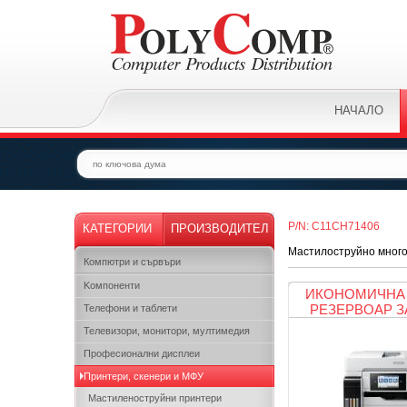
НАЧАЛО
P/N: C11CH71406
КАТЕГОРИИ
ПРОИЗВОДИТЕЛ
Мастилоструйно много
Компютри и сървъри
Kомпоненти
ИКОНОМИЧНА 
РЕЗЕРВОАР З
Телефони и таблети
Телевизори, монитори, мултимедия
Професионални дисплеи
Принтери, скенери и МФУ
Мастиленоструйни принтери