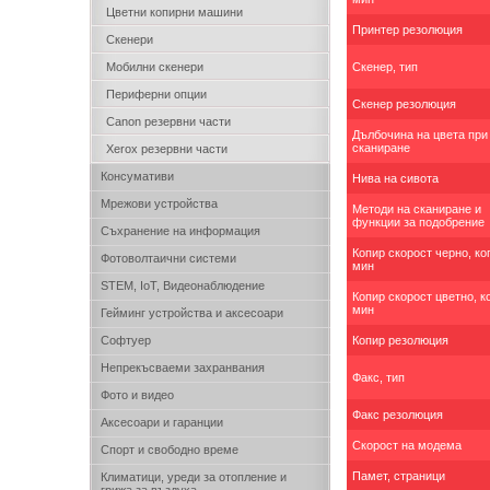
Цветни копирни машини
Принтер резолюция
Скенери
Мобилни скенери
Скенер, тип
Периферни опции
Скенер резолюция
Canon резервни части
Дълбочина на цвета при
сканиране
Xerox резервни части
Консумативи
Нива на сивота
Мрежови устройства
Методи на сканиране и
функции за подобрение
Съхранение на информация
Копир скорост черно, ко
Фотоволтаични системи
мин
STEM, IoT, Видеонаблюдение
Копир скорост цветно, к
мин
Гейминг устройства и аксесоари
Софтуер
Копир резолюция
Непрекъсваеми захранвания
Факс, тип
Фото и видео
Факс резолюция
Аксесоари и гаранции
Скорост на модема
Спорт и свободно време
Памет, страници
Климатици, уреди за отопление и