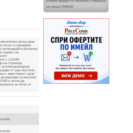
Избери продукт от каталога с помощта
на линка СРАВНИ
зключително ниска цена
на печат и сканиране
о интегрирайте различни
а скорост на
чното
те с L15180 .
и на страница.
 за електроенергия.
нуждае от още мастило.
ване с вместимост цели
и резервоара за мастило
15180 е лесно да
окументи за печат от
seconds
seconds