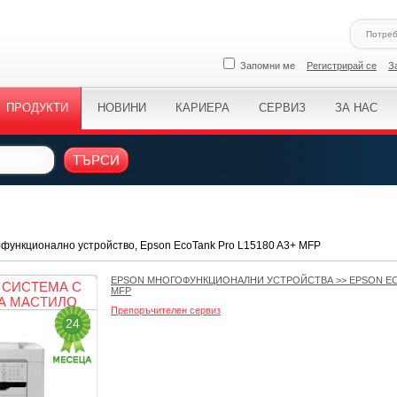
Запомни ме
Регистрирай се
З
ПРОДУКТИ
НОВИНИ
КАРИЕРА
СЕРВИЗ
ЗА НАС
ТЪРСИ
функционално устройство, Epson EcoTank Pro L15180 A3+ MFP
EPSON МНОГОФУНКЦИОНАЛНИ УСТРОЙСТВА
>>
EPSON EC
СИСТЕМА С
MFP
А МАСТИЛО
Препоръчителен сервиз
24