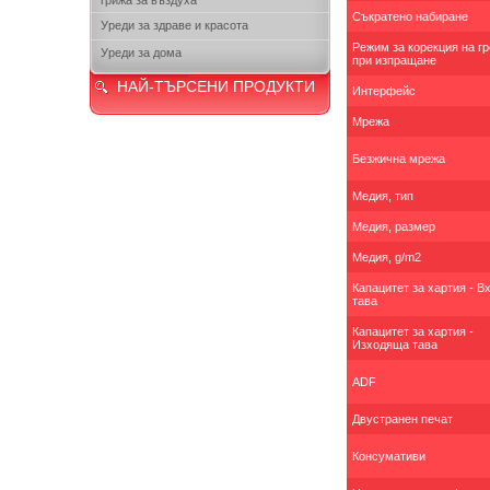
грижа за въздуха
Съкратено набиране
Уреди за здраве и красота
Режим за корекция на г
Уреди за дома
при изпращане
НАЙ-ТЪРСЕНИ ПРОДУКТИ
Интерфейс
Мрежа
Безжична мрежа
Медия, тип
Медия, размер
Медия, g/m2
Капацитет за хартия - 
тава
Капацитет за хартия -
Изходяща тава
ADF
Двустранен печат
Консумативи