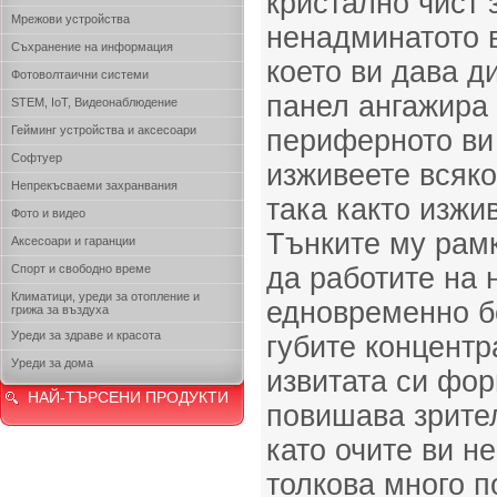
кристално чист 
Мрежови устройства
ненадминатото 
Съхранение на информация
което ви дава д
Фотоволтаични системи
панел ангажира
STEM, IoT, Видеонаблюдение
Гейминг устройства и аксесоари
периферното ви 
Софтуер
изживеете всяко
Непрекъсваеми захранвания
така както изжи
Фото и видео
Тънките му рамк
Аксесоари и гаранции
Спорт и свободно време
да работите на 
Климатици, уреди за отопление и
едновременно бе
грижа за въздуха
Уреди за здраве и красота
губите концентр
Уреди за дома
извитата си фор
НАЙ-ТЪРСЕНИ ПРОДУКТИ
повишава зрите
като очите ви н
толкова много п