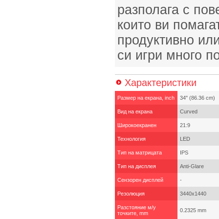
разполага с пов
които ви помага
продуктивно ил
си игри много п
Характеристики
Размер на екрана, inch
34" (86.36 cm)
Вид на екрана
Curved
Широкоекранен
21:9
Технология
LED
Тип на матрицата
IPS
Тип на дисплея
Anti-Glare
Сензорен дисплей
-
Резолюция
3440x1440
Разстояние м/у
0.2325 mm
точките, mm