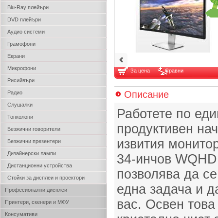
Blu-Ray плейъри
DVD плейъри
Аудио системи
Грамофони
Екрани
Микрофони
За цена
Сравни
Рисийвъри
Описание
Радио
Слушалки
Работете по еди
Тонколони
продуктивен нач
Безжични говорители
извития монитор
Безжични презентери
Дизайнерски лампи
34-инчов WQHD 
Дистанционни устройства
позволява да се
Стойки за дисплеи и проектори
една задача и д
Професионални дисплеи
вас. Освен това
Принтери, скенери и МФУ
Консумативи