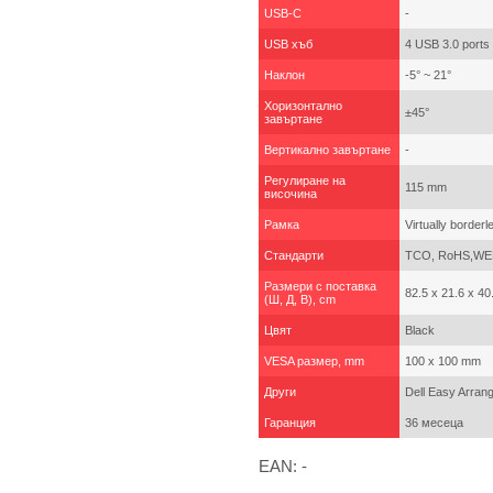
USB-C
-
USB хъб
4 USB 3.0 ports
Наклон
-5° ~ 21°
Хоризонтално
±45°
завъртане
Вертикално завъртане
-
Регулиране на
115 mm
височина
Рамка
Virtually borderl
Стандарти
TCO, RoHS,WEE
Размери с поставка
82.5 x 21.6 x 40
(Ш, Д, В), cm
Цвят
Black
VESA размер, mm
100 x 100 mm
Други
Dell Easy Arrange
Гаранция
36 месеца
EAN: -