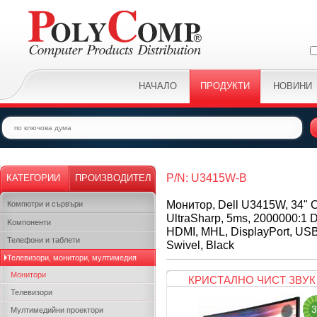
НАЧАЛО
ПРОДУКТИ
НОВИНИ
P/N: U3415W-B
КАТЕГОРИИ
ПРОИЗВОДИТЕЛ
Монитор, Dell U3415W, 34" C
Компютри и сървъри
UltraSharp, 5ms, 2000000:1 
Kомпоненти
HDMI, MHL, DisplayPort, USB3
Телефони и таблети
Swivel, Black
Телевизори, монитори, мултимедия
Монитори
КРИСТАЛНО ЧИСТ ЗВУК
Телевизори
3
Мултимедийни проектори