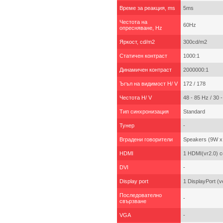
Време за реакция, ms
5ms
Честота на
60Hz
опресняване, Hz
Яркост, cd/m2
300cd/m2
Статичен контраст
1000:1
Динамичен контраст
2000000:1
Ъгъл на видимост H/ V
172 / 178
Честота H/ V
48 - 85 Hz / 30 
Тип синхронизация
Standard
Тунер
-
Вградени говорители
Speakers (9W x
HDMI
1 HDMI(vr2.0) c
DVI
-
Display port
1 DisplayPort (v
Последователно
-
свързване
VGA
-