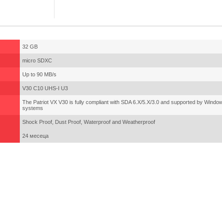
32 GB
micro SDXC
Up to 90 MB/s
V30 C10 UHS-I U3
The Patriot VX V30 is fully compliant with SDA 6.X/5.X/3.0 and supported by Wind
systems
Shock Proof, Dust Proof, Waterproof and Weatherproof
24 месеца