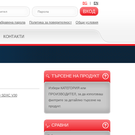
BG
|
EN
ВХОД
абравена парола
Политикa за поверителност
Общи условия
КОНТАКТИ
ТЪРСЕНЕ НА ПРОДУКТ
Избери КАТЕГОРИЯ или
ПРОИЗВОДИТЕЛ, за да използваш
O SDXC V30
филтрите за детайлно търсене на
продукт.
СРАВНИ