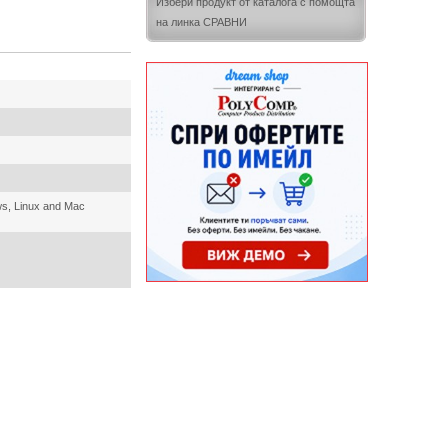
Избери продукт от каталога с помощта
на линка СРАВНИ
ows, Linux and Mac