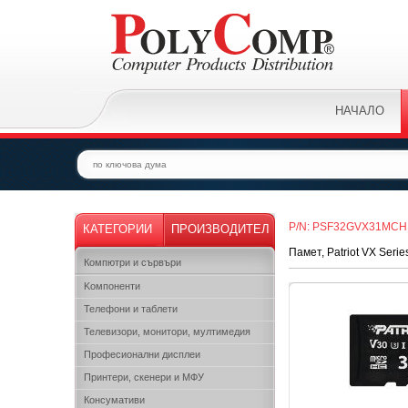
НАЧАЛО
P/N: PSF32GVX31MCH
КАТЕГОРИИ
ПРОИЗВОДИТЕЛ
Памет, Patriot VX Ser
Компютри и сървъри
Kомпоненти
Телефони и таблети
Телевизори, монитори, мултимедия
Професионални дисплеи
Принтери, скенери и МФУ
Консумативи