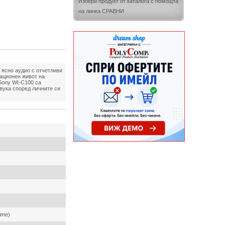
Избери продукт от каталога с помощта
на линка СРАВНИ
 ясно аудио с отчетливи
тационен живот на
Sony WI-C100 са
вука според личните си
ime)