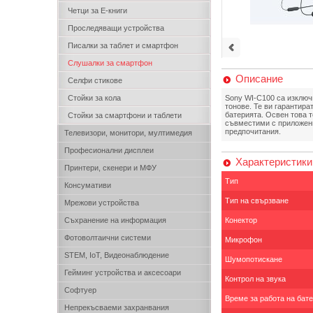
Четци за Е-книги
Проследяващи устройства
Писалки за таблет и смартфон
Слушалки за смартфон
Описание
Селфи стикове
Стойки за кола
Sony WI-C100 са изключ
тонове. Те ви гарантира
батерията. Освен това т
Стойки за смартфони и таблети
съвместими с приложени
предпочитания.
Телевизори, монитори, мултимедия
Професионални дисплеи
Характеристики
Принтери, скенери и МФУ
Тип
Консумативи
Тип на свързване
Мрежови устройства
Съхранение на информация
Конектор
Фотоволтаични системи
Микрофон
STEM, IoT, Видеонаблюдение
Шумопотискане
Гейминг устройства и аксесоари
Контрол на звука
Софтуер
Време за работа на бат
Непрекъсваеми захранвания