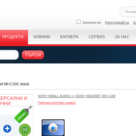
Запомни ме
Регистрирай се
З
ПРОДУКТИ
НОВИНИ
КАРИЕРА
СЕРВИЗ
ЗА НАС
ТЪРСИ
t WI-C100, black
SONY SMALL AUDIO
>>
SONY HEADSET WI-C100
ВЕРСАЛНИ И
ИЧНИ
Препоръчителен сервиз
24