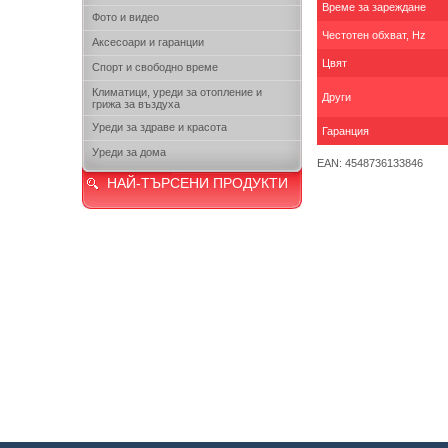
Време за зареждане
Фото и видео
Честотен обхват, Hz
Аксесоари и гаранции
Цвят
Спорт и свободно време
Климатици, уреди за отопление и
Други
грижа за въздуха
Уреди за здраве и красота
Гаранция
Уреди за дома
EAN: 4548736133846
НАЙ-ТЪРСЕНИ ПРОДУКТИ