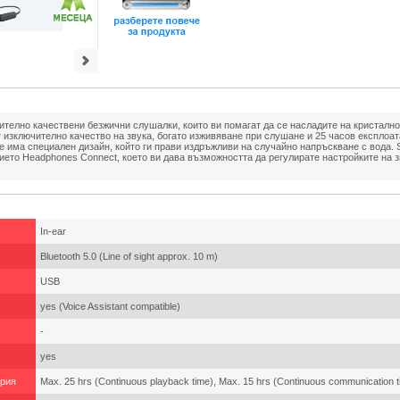
ително качествени безжични слушалки, които ви помагат да се насладите на кристално
т изключително качество на звука, богато изживяване при слушане и 25 часов експлоа
е има специален дизайн, който ги прави издръжливи на случайно напръскване с вода. 
ето Headphones Connect, което ви дава възможността да регулирате настройките на з
In-ear
Bluetooth 5.0 (Line of sight approx. 10 m)
USB
yes (Voice Assistant compatible)
-
yes
ерия
Max. 25 hrs (Continuous playback time), Max. 15 hrs (Continuous communication t