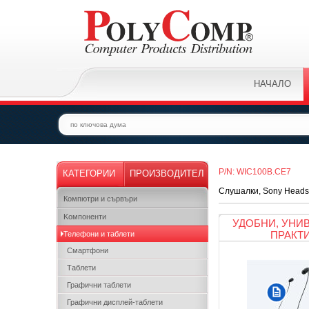
НАЧАЛО
P/N: WIC100B.CE7
КАТЕГОРИИ
ПРОИЗВОДИТЕЛ
Слушалки, Sony Headse
Компютри и сървъри
Kомпоненти
УДОБНИ, УНИ
ПРАКТ
Телефони и таблети
Смартфони
Таблети
Графични таблети
Графични дисплей-таблети