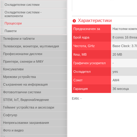
Охладителни системи
Охладителни системи -
компоненти
Характеристики
Процесори
Предназначен за
Настолни комп
Памети
Брой ядра
8 cores 16 thre
Телефони и таблети
Честота, GHz
Base Clock: 3.7
Телевизори, монитори, мултимедия
Професионални дисплеи
Кеш, MB
20 MB
Принтери, скенери и МФУ
Графичен ускорител
-
Консумативи
Охладител
yes
Мрежови устройства
Сокет
AM4
Съхранение на информация
Гаранция
36 месеца
Фотоволтаични системи
EAN: -
STEM, IoT, Видеонаблюдение
Гейминг устройства и аксесоари
Софтуер
Непрекъсваеми захранвания
Фото и видео