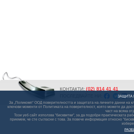
(02) 814 41 41
КОНТАКТИ:
ПОСЛЕДВАЙТЕ НИ:
ЗАЩИТА 
За „Поликомп“ ООД поверителността и защитата на личните данни на кл
ключови моменти от Политиката на поверителност, която можете да дост
част на всяка от
Този уеб сайт използва "бисквитки", за да подобри практическата р
приемем, че сте съгласни с това. За повече информация относно "бискви
избере
РАЗБ