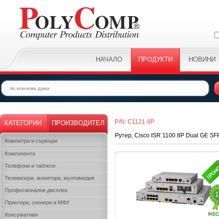
НАЧАЛО
ПРОДУКТИ
НОВИНИ
P/N: C1121-8P
КАТЕГОРИИ
ПРОИЗВОДИТЕЛ
Рутер, Cisco ISR 1100 8P Dual GE SF
Компютри и сървъри
Kомпоненти
Телефони и таблети
Телевизори, монитори, мултимедия
Професионални дисплеи
1
Принтери, скенери и МФУ
Консумативи