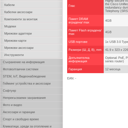
Highly secure vo
the Cisco Unifi
Кабели
Глас
redundancy durin
Telephony (SRS
Кабелни аксесоари
Памет DRAM
Компоненти за монтаж
4GB
вградена/ max
Модеми
Памет Flash вградена/
4GB
Мрежови адаптери
mах
Мрежови карти
USB портове
1x USB 3.0 Type 
Мрежови аксесоари
Размери (Ш, Д, В), mm
41.9 x 323 x 2
Инструменти
Допълнителна
Optional: PoE, 
информация
series router)
Съхранение на информация
Фотоволтаични системи
Гаранция
12 месеца
STEM, IoT, Видеонаблюдение
EAN: -
Гейминг устройства и аксесоари
Софтуер
Непрекъсваеми захранвания
Фото и видео
Аксесоари и гаранции
Спорт и свободно време
Климатици, уреди за отопление и