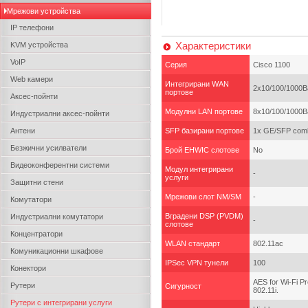
Мрежови устройства
IP телефони
Характеристики
KVM устройства
VoIP
Серия
Cisco 1100
Web камери
Интегрирани WAN
2х10/100/1000B
портове
Аксес-пойнти
Модулни LAN портове
8x10/100/1000B
Индустриални аксес-пойнти
Антени
SFP базирани портове
1x GE/SFP com
Безжични усилватели
Брой EHWIC слотове
No
Видеоконферентни системи
Модул интегрирани
-
услуги
Защитни стени
Мрежови слот NM/SM
-
Комутатори
Вградени DSP (PVDM)
Индустриални комутатори
-
слотове
Концентратори
WLAN стандарт
802.11ac
Комуникационни шкафове
IPSec VPN тунели
100
Конектори
AES for Wi-Fi P
Рутери
Сигурност
802.11i.
Рутери с интегрирани услуги