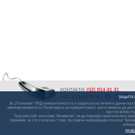
(02) 814 41 41
КОНТАКТИ:
ПОСЛЕДВАЙТЕ НИ:
ЗАЩИТА 
За „Поликомп“ ООД поверителността и защитата на личните данни на кл
ключови моменти от Политиката на поверителност, която можете да дост
част на всяка от
Този уеб сайт използва "бисквитки", за да подобри практическата р
приемем, че сте съгласни с това. За повече информация относно "бискви
избере
РАЗБ