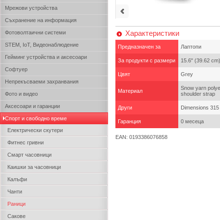
Мрежови устройства
Съхранение на информация
Характеристики
Фотоволтаични системи
STEM, IoT, Видеонаблюдение
Предназначен за
Лаптопи
Гейминг устройства и аксесоари
За продукти с размери
15.6" (39.62 cm
Софтуер
Цвят
Grey
Непрекъсваеми захранвания
Snow yarn polyes
Материал
Фото и видео
shoulder strap
Аксесоари и гаранции
Други
Dimensions 315 
Спорт и свободно време
Гаранция
0 месеца
Електрически скутери
EAN: 0193386076858
Фитнес гривни
Смарт часовници
Каишки за часовници
Калъфи
Чанти
Раници
Сакове