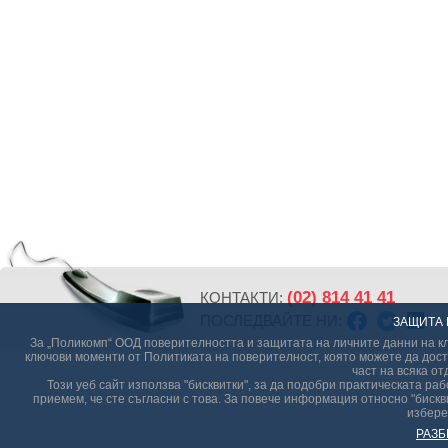
(02) 814 41 41
КОНТАКТИ:
ПОСЛЕДВАЙТЕ НИ:
ЗАЩИТА 
За „Поликомп“ ООД поверителността и защитата на личните данни на кл
ключови моменти от Политиката на поверителност, която можете да дост
част на всяка от
Този уеб сайт използва "бисквитки", за да подобри практическата р
приемем, че сте съгласни с това. За повече информация относно "бискви
избере
РАЗБ