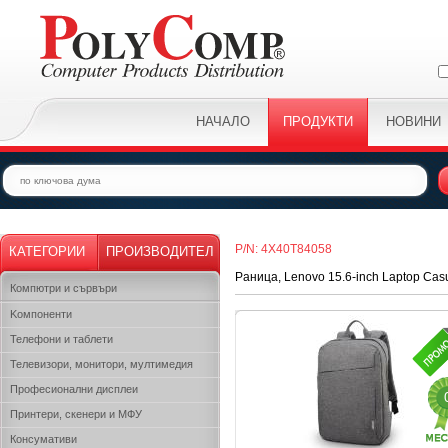
НАЧАЛО
ПРОДУКТИ
НОВИНИ
P/N: 4X40T84058
КАТЕГОРИИ
ПРОИЗВОДИТЕЛ
Раница, Lenovo 15.6-inch Laptop Cas
Компютри и сървъри
Kомпоненти
Телефони и таблети
Телевизори, монитори, мултимедия
Професионални дисплеи
Принтери, скенери и МФУ
Консумативи