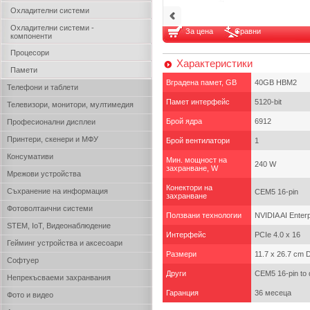
Охладителни системи
Охладителни системи -
За цена
Сравни
компоненти
Процесори
Характеристики
Памети
Вградена памет, GB
40GB HBM2
Телефони и таблети
Памет интерфейс
5120-bit
Телевизори, монитори, мултимедия
Брой ядра
6912
Професионални дисплеи
Принтери, скенери и МФУ
Брой вентилатори
1
Консумативи
Мин. мощност на
240 W
захранване, W
Мрежови устройства
Конектори на
Съхранение на информация
CEM5 16-pin
захранване
Фотоволтаични системи
Ползвани технологии
NVIDIA AI Enterp
STEM, IoT, Видеонаблюдение
Интерфейс
PCIe 4.0 x 16
Гейминг устройства и аксесоари
Размери
11.7 x 26.7 cm D
Софтуер
Други
CEM5 16-pin to d
Непрекъсваеми захранвания
Гаранция
36 месеца
Фото и видео