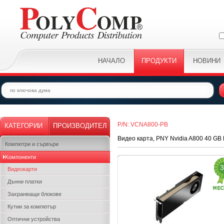
НАЧАЛО
ПРОДУКТИ
НОВИНИ
P/N: VCNA800-PB
КАТЕГОРИИ
ПРОИЗВОДИТЕЛ
Видео карта, PNY Nvidia A800 40 G
Компютри и сървъри
Kомпоненти
3
Видеокарти
Дънни платки
Захранващи блокове
Кутии за компютър
Оптични устройства