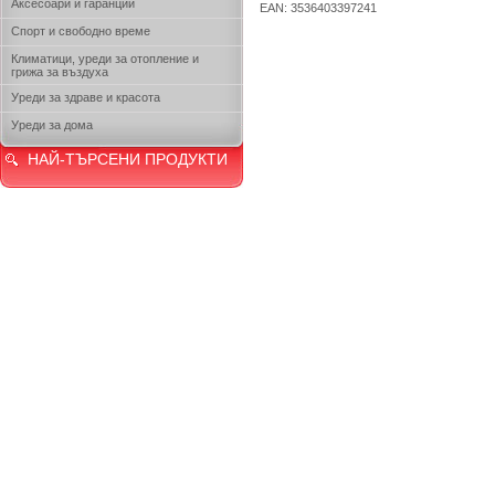
Аксесоари и гаранции
EAN: 3536403397241
Спорт и свободно време
Климатици, уреди за отопление и
грижа за въздуха
Уреди за здраве и красота
Уреди за дома
НАЙ-ТЪРСЕНИ ПРОДУКТИ