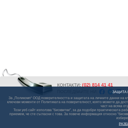
(02) 814 41 41
КОНТАКТИ:
ПОСЛЕДВАЙТЕ НИ:
ЗАЩИТА 
За „Поликомп“ ООД поверителността и защитата на личните данни на кл
ключови моменти от Политиката на поверителност, която можете да дост
част на всяка от
Този уеб сайт използва "бисквитки", за да подобри практическата р
приемем, че сте съгласни с това. За повече информация относно "бискви
избере
РАЗБ