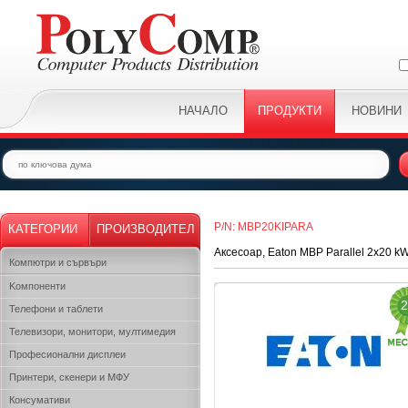
НАЧАЛО
ПРОДУКТИ
НОВИНИ
P/N: MBP20KIPARA
КАТЕГОРИИ
ПРОИЗВОДИТЕЛ
Аксесоар, Eaton MBP Parallel 2x20 k
Компютри и сървъри
Kомпоненти
2
Телефони и таблети
Телевизори, монитори, мултимедия
Професионални дисплеи
Принтери, скенери и МФУ
Консумативи