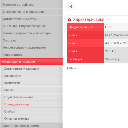
Мрежови устройства
Съхранение на информация
Характеристики
Фотоволтаични системи
STEM, IoT, Видеонаблюдение
Предназначен за
UPS
Гейминг устройства и аксесоари
Х-ка 2
MBP (Maintenanc
Софтуер
Х-ка 3
438 x 489 x 12
Непрекъсваеми захранвания
Х-ка 4
21.5 kg
Фото и видео
Гаранция
24 месеца
Аксесоари и гаранции
EAN: -
Допълнителни гаранции
Клавиатури
Комплекти
Мишки
Подложки за мишка
Принадлежности
Стойки
Оптични дискове
Спорт и свободно време