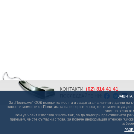
(02) 814 41 41
КОНТАКТИ:
ПОСЛЕДВАЙТЕ НИ:
ЗАЩИТА 
За „Поликомп“ ООД поверителността и защитата на личните данни на кл
ключови моменти от Политиката на поверителност, която можете да дост
част на всяка от
Този уеб сайт използва "бисквитки", за да подобри практическата р
приемем, че сте съгласни с това. За повече информация относно "бискви
избере
РАЗБ