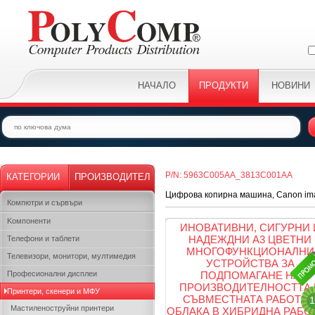
НАЧАЛО
ПРОДУКТИ
НОВИНИ
P/N: 5963C005AA_3813C001AA
КАТЕГОРИИ
ПРОИЗВОДИТЕЛ
Цифрова копирна машина, Canon 
Компютри и сървъри
Kомпоненти
ИНОВАТИВНИ, СИГУРНИ 
НАДЕЖДНИ A3 ЦВЕТНИ
Телефони и таблети
МНОГОФУНКЦИОНАЛНИ
Телевизори, монитори, мултимедия
УСТРОЙСТВА ЗА
Професионални дисплеи
ПОДПОМАГАНЕ НА
ПРОИЗВОДИТЕЛНОСТТА 
Принтери, скенери и МФУ
СЪВМЕСТНАТА РАБОТА 
1
Мастиленоструйни принтери
ОБЛАКА В ХИБРИДНА РАБО