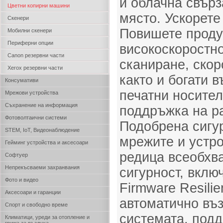
и облачна свърз
Цветни копирни машини
място. Ускорете
Скенери
Повишете проду
Мобилни скенери
Периферни опции
високоскоростн
Canon резервни части
сканиране, скор
Xerox резервни части
както и богати 
Консумативи
печатни носите
Мрежови устройства
Съхранение на информация
поддръжка на ра
Фотоволтаични системи
Подобрена сигур
STEM, IoT, Видеонаблюдение
мрежите и устро
Гейминг устройства и аксесоари
редица всеобхв
Софтуер
Непрекъсваеми захранвания
сигурност, вклю
Фото и видео
Firmware Resili
Аксесоари и гаранции
автоматично въ
Спорт и свободно време
системата, подд
Климатици, уреди за отопление и