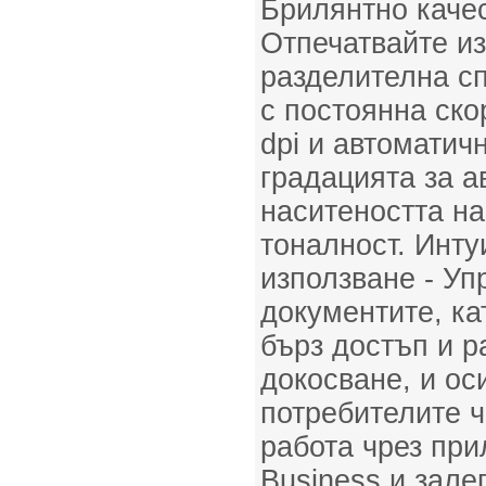
Брилянтно качес
Отпечатвайте и
разделителна сп
с постоянна ско
dpi и автоматич
градацията за а
наситеността на
тоналност. Инту
използване - У
документите, ка
бърз достъп и р
докосване, и ос
потребителите 
работа чрез пр
Business и зале