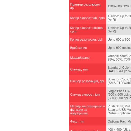
Принтер резолюция,
1200x600, 1200x
dpi
1-sided: Up to 
Копир скорост ч/б, cpm
(A4R)
Копир скорост цветно,
1-sided: Up to 
cpm
(A4R)
Копир резолюция, dpi
Up to 600 x 600 
Брой копия
Up to 999 copie
Variable zoom: 
Мащабиране
25%, 50%, 70%,
Standard: Color
Скенер, тип
DADF-BA1 [2-sid
Scan for Copy: 
Скенер резолюция, dpi
(SMB/FTP/WebDAV
Single Pass DAD
Скенер скорост, ipm
(600 x 600 dpi, 
(600 x 600 dpi, 
Методи на сканиране и
Push Scan, Pull
функции за
Scan to USB Mem
подобрение
Online - optional
Факс, тип
Optional Fax; M
400 x 400 (Ultra