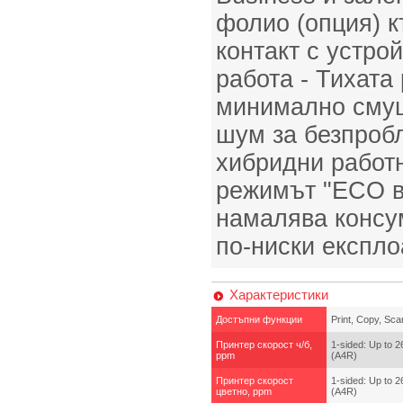
фолио (опция) к
контакт с устро
работа - Тихата
минимално смущ
шум за безпроб
хибридни работн
режимът "ECO в
намалява консу
по-ниски експло
Характеристики
Достъпни функции
Print, Copy, Sca
Принтер скорост ч/б,
1-sided: Up to 
ppm
(A4R)
Принтер скорост
1-sided: Up to 
цветно, ppm
(A4R)