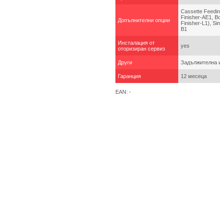
Cassette Feedin
Finisher-AE1, B
Допълнителни опции
Finisher-L1), S
B1
Инсталация от
yes
оторизиран сервиз
Други
Задължителна и
Гаранция
12 месеца
EAN: -