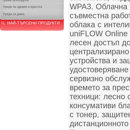
грижа за въздуха
WPA3. Облачна 
Уреди за здраве и красота
съвместна рабо
Уреди за дома
облака с интели
НАЙ-ТЪРСЕНИ ПРОДУКТИ
uniFLOW Online
лесен достъп до
централизирано
устройства и за
удостоверяване
сервизно обслу
времето за прес
техници: лесно 
консумативи бла
с тонер, защите
дистанционното