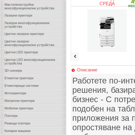
СРЕДА
Мастиленоструйни
многофункционални устройства
Лазерни принтери
Лазерни многофункционални
устройства
Цветни лазерни принтери
Цветни лазерни
многофункционални устройства
Цветни LED принтери
Цветни LED многофункционални
устройства
Описание
3D скенери
Етикетни принтери
Работете по-инт
Етикетиращи системи
решения, базира
Фотопринтери
бизнес - С потр
Матрични принтери
подобен на табл
Мобилни принтери
приложения за 
Плотери
Режещи плотери
опростяване на
Копирни машини