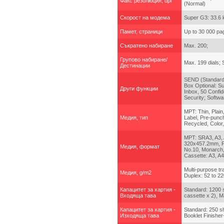
Факс резолюция, dpi
(Normal)
Скорост на модема
Super G3: 33.6 
Памет, страници
Up to 30 000 pa
Съкратено набиране
Max. 200;
Групово набиране/
Max. 199 dials;
Дестинации
SEND (Standard:
Box Optional: S
Други функции
Inbox, 50 Confi
Security; Softw
MPT: Thin, Plain
Медия, тип
Label, Pre-punch
Recycled, Color
MPT: SRA3, A3,
320x457.2mm, F
Медия, формат
No.10, Monarch,
Cassette: A3, A
Multi-purpose tr
Медия, g/m2
Duplex: 52 to 2
Капацитет за хартия -
Standard: 1200 
Входяща тава
cassette x 2), 
Капацитет за хартия -
Standard: 250 s
Изходяща тава
Booklet Finishe