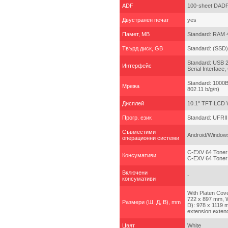
ADF
100-sheet DAD
Двустранен печат
yes
Памет, MB
Standard: RAM 
Твърд диск, GB
Standard: (SSD)
Standard: USB 2.
Интерфейс
Serial Interface
Standard: 1000B
Мрежа
802.11 b/g/n)
Дисплей
10.1" TFT LCD 
Прогр. език
Standard: UFRII
Съвместими
Android/Window
операционни системи
C-EXV 64 Toner 
Консумативи
C-EXV 64 Toner 
Включени
-
консумативи
With Platen Cov
722 x 897 mm, W
Размери (Ш, Д, В), mm
D): 978 x 1119 
extension exten
Цвят
White