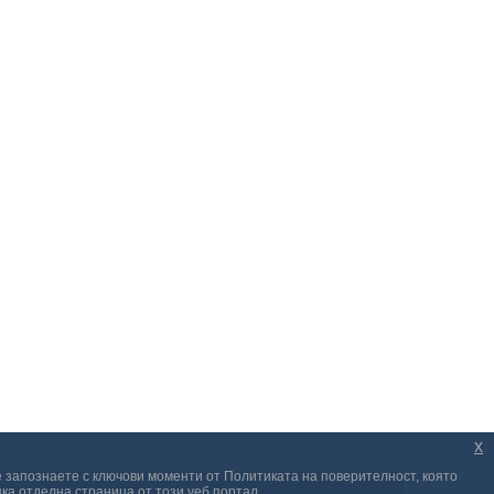
x
е запознаете с ключови моменти от Политиката на поверителност, която
ка отделна страница от този уеб портал.