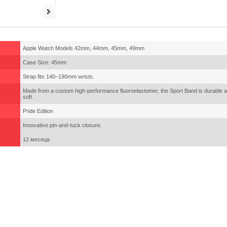
Apple Watch Models 42mm, 44mm, 45mm, 49mm
Case Size: 45mm
Strap fits 140–190mm wrists.
Made from a custom high-performance fluoroelastomer, the Sport Band is durable an
soft.
Pride Edition
Innovative pin-and-tuck closure.
12 месеца