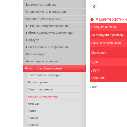
Мрежови устройства
Съхранение на информация
Характеристики
Фотоволтаични системи
STEM, IoT, Видеонаблюдение
Предназначен за
Гейминг устройства и аксесоари
За продукти с размери
Софтуер
Размер на каишката
Непрекъсваеми захранвания
Материал
Фото и видео
Аксесоари и гаранции
Цвят
Спорт и свободно време
Други
Електрически скутери
Гаранция
Фитнес гривни
EAN: -
Смарт часовници
Каишки за часовници
Калъфи
Чанти
Раници
Сакове