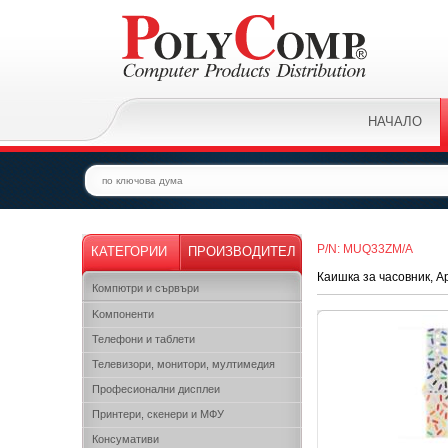
НАЧАЛО
P/N: MUQ33ZM/A
КАТЕГОРИИ
ПРОИЗВОДИТЕЛ
Каишка за часовник, Ap
Компютри и сървъри
Kомпоненти
Телефони и таблети
Телевизори, монитори, мултимедия
Професионални дисплеи
Принтери, скенери и МФУ
Консумативи