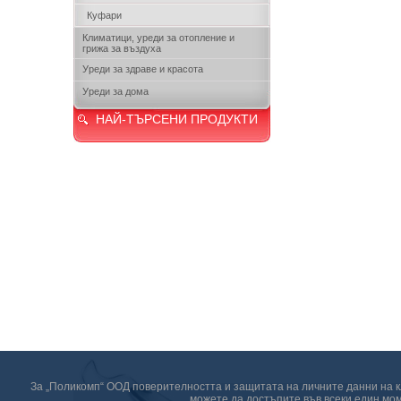
Куфари
Климатици, уреди за отопление и
грижа за въздуха
Уреди за здраве и красота
Уреди за дома
НАЙ-ТЪРСЕНИ ПРОДУКТИ
За „Поликомп“ ООД поверителността и защитата на личните данни на кл
можете да достъпите във всеки един мом