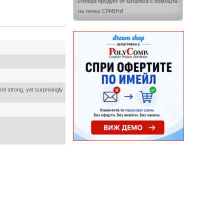
Избери продукт от каталога с помощта
на линка СРАВНИ
d strong, yet surprisingly