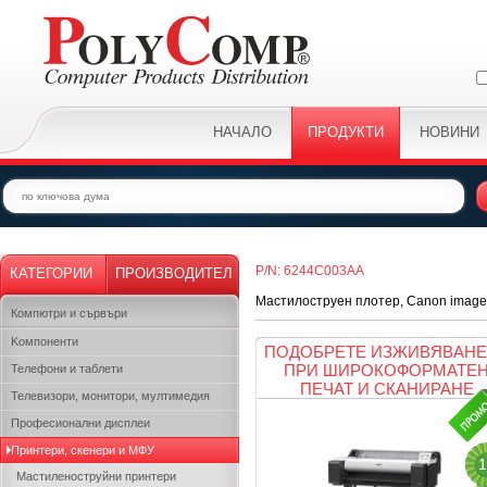
НАЧАЛО
ПРОДУКТИ
НОВИНИ
P/N: 6244C003AA
КАТЕГОРИИ
ПРОИЗВОДИТЕЛ
Мастилоструен плотер, Canon image
Компютри и сървъри
Kомпоненти
ПОДОБРЕТЕ ИЗЖИВЯВАНЕ
ПРИ ШИРОКОФОРМАТЕ
Телефони и таблети
ПЕЧАТ И СКАНИРАНЕ
Телевизори, монитори, мултимедия
Професионални дисплеи
Принтери, скенери и МФУ
1
Мастиленоструйни принтери