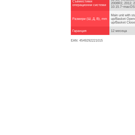
Съвместими
2008R2, 2012, 2
операционни системи
10.15.7~macOS
Main unit with s
Размери (Ш, Д, В), mm
up/Basket Opene
up/Basket Close
Гаранция
12 месеца
EAN: 4549292221015