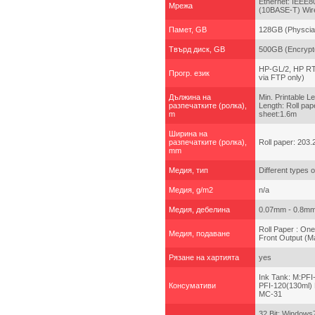
Ethernet: IEEE
Мрежа
(10BASE-T) Wir
Памет, GB
128GB (Physcial
Твърд диск, GB
500GB (Encrypt
HP-GL/2, HP RTL
Прогр. език
via FTP only)
Дължина на
Min. Printable L
разпечатките (ролка),
Length: Roll pap
m
sheet:1.6m
Ширина на
разпечатките (ролка),
Roll paper: 203
mm
Медия, тип
Different types 
Медия, g/m2
n/a
Медия, дебелина
0.07mm - 0.8m
Roll Paper : One
Медия, подаване
Front Output (Ma
Рязане на хартията
yes
Ink Tank: M:PFI
Консумативи
PFI-120(130ml) 
MC-31
32 Bit: Windows7