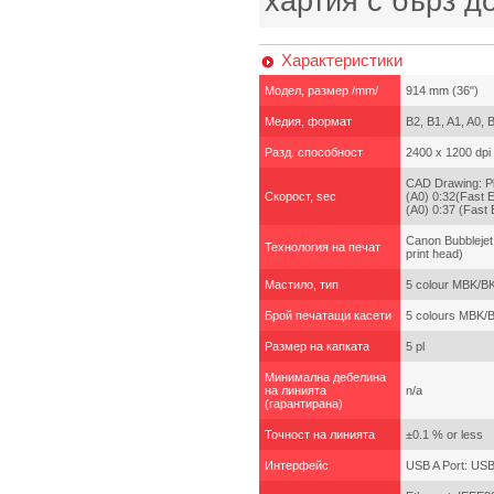
хартия с бърз д
Характеристики
Модел, размер /mm/
914 mm (36")
Медия, формат
B2, B1, A1, A0, 
Разд. способност
2400 x 1200 dpi
CAD Drawing: Pl
Скорост, sec
(A0) 0:32(Fast 
(A0) 0:37 (Fast
Canon Bubblejet 
Технология на печат
print head)
Мастило, тип
5 colour MBK/B
Брой печатащи касети
5 colours MBK/
Размер на капката
5 pl
Минимална дебелина
на линията
n/a
(гарантирана)
Точност на линията
±0.1 % or less
Интерфейс
USB A Port: USB