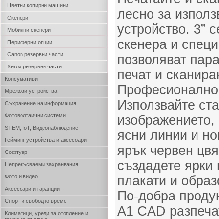
Цветни копирни машини
лесно за използ
Скенери
устройство. 3” 
Мобилни скенери
скенера и спец
Периферни опции
Canon резервни части
позволяват пар
Xerox резервни части
печат и сканир
Консумативи
Професионално к
Мрежови устройства
Използвайте ст
Съхранение на информация
Фотоволтаични системи
изображението, 
STEM, IoT, Видеонаблюдение
ясни линии и но
Гейминг устройства и аксесоари
ярък червен цвя
Софтуер
създадете ярки 
Непрекъсваеми захранвания
Фото и видео
плакати и образ
Аксесоари и гаранции
По-добра продук
Спорт и свободно време
A1 CAD разпечат
Климатици, уреди за отопление и