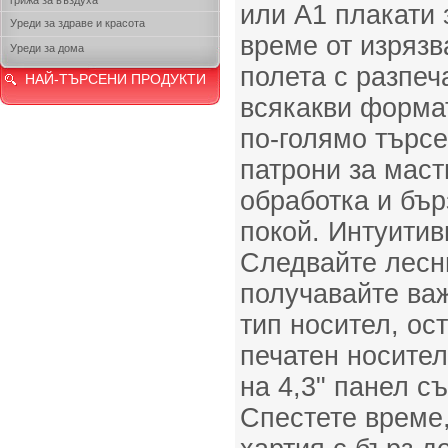
грижа за въздуха
или A1 плaкати 
Уреди за здраве и красота
време от изряз
Уреди за дома
полета с разпеч
НАЙ-ТЪРСЕНИ ПРОДУКТИ
всякакви форма
по-голямо търсе
патрони за маст
обработка и бъ
покой. Интуитив
Следвайте лесн
получавайте ва
тип носител, ос
печатен носител
на 4,3" панел с
Спестете време,