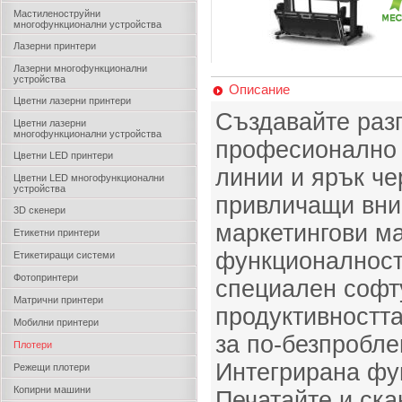
Мастиленоструйни
многофункционални устройства
Лазерни принтери
Лазерни многофункционални
устройства
Описание
Цветни лазерни принтери
Създавайте разп
Цветни лазерни
многофункционални устройства
професионално к
Цветни LED принтери
линии и ярък че
Цветни LED многофункционални
устройства
привличащи вни
3D скенери
маркетингови м
Етикетни принтери
функционалност
Етикетиращи системи
Фотопринтери
специален софт
Матрични принтери
продуктивността
Мобилни принтери
за по-безпробле
Плотери
Интегрирана фу
Режещи плотери
Копирни машини
Печатайте и ск