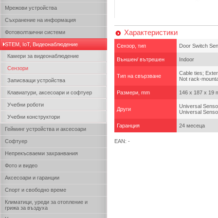
Мрежови устройства
Съхранение на информация
Характеристики
Фотоволтаични системи
STEM, IoT, Видеонаблюдение
Сензор, тип
Door Switch Sen
Камери за видеонаблюдение
Външен/ вътрешен
Indoor
Сензори
Cable ties; Ext
Тип на свързване
Not rack-mounta
Записващи устройства
Клавиатури, аксесоари и софтуер
Размери, mm
146 x 187 x 19
Учебни роботи
Universal Senso
Други
Universal Sensor
Учебни конструктори
Гаранция
24 месеца
Гейминг устройства и аксесоари
Софтуер
EAN: -
Непрекъсваеми захранвания
Фото и видео
Аксесоари и гаранции
Спорт и свободно време
Климатици, уреди за отопление и
грижа за въздуха