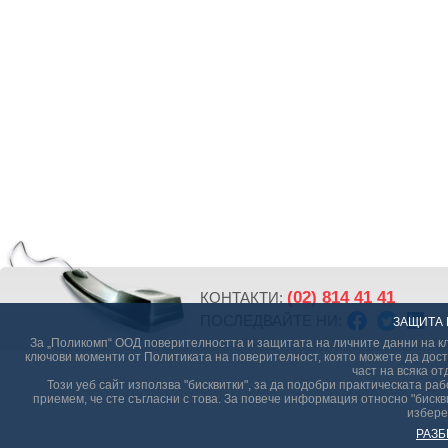
(02) 814 41 41
КОНТАКТИ:
ПОСЛЕДВАЙТЕ НИ:
ЗАЩИТА 
За „Поликомп“ ООД поверителността и защитата на личните данни на кл
ключови моменти от Политиката на поверителност, която можете да дост
част на всяка от
Този уеб сайт използва "бисквитки", за да подобри практическата р
приемем, че сте съгласни с това. За повече информация относно "бискви
избере
РАЗБ