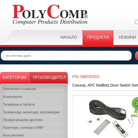
НАЧАЛО
ПРОДУКТИ
НОВИНИ
P/N: NBES0303
КАТЕГОРИИ
ПРОИЗВОДИТЕЛ
Сензор, APC NetBotz Door Switch Senso
Компютри и сървъри
Kомпоненти
2
Телефони и таблети
Телевизори, монитори, мултимедия
Професионални дисплеи
Принтери, скенери и МФУ
Консумативи