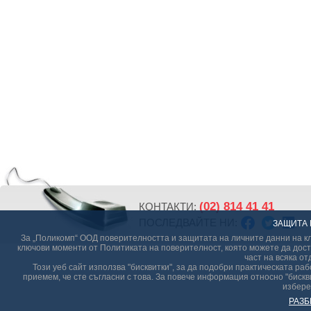
(02) 814 41 41
КОНТАКТИ:
ПОСЛЕДВАЙТЕ НИ:
ЗАЩИТА 
За „Поликомп“ ООД поверителността и защитата на личните данни на кл
ключови моменти от Политиката на поверителност, която можете да дост
част на всяка от
Този уеб сайт използва "бисквитки", за да подобри практическата р
приемем, че сте съгласни с това. За повече информация относно "бискви
избере
РАЗБ