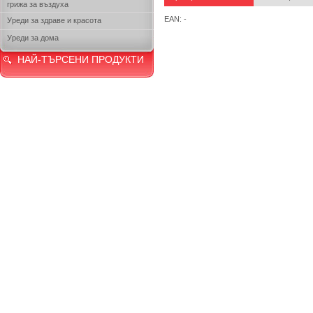
грижа за въздуха
EAN: -
Уреди за здраве и красота
Уреди за дома
НАЙ-ТЪРСЕНИ ПРОДУКТИ