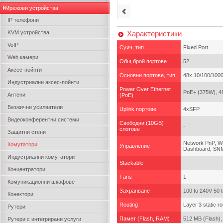
Мрежови устройства
IP телефони
KVM устройства
Характеристики
VoIP
Суич, тип
Fixed Port
Web камери
Общ брой портове
52
Аксес-пойнти
Основни портове, тип
48x 10/100/100
Индустриални аксес-пойнти
Power Over Ethernet
PoE+ (375W), 48
Антени
(PoE)
Безжични усилватели
Uplink портове
4xSFP
Видеоконферентни системи
Свободни (10GB)
-
слотове
Защитни стени
Network PnP, We
Комутатори
Управление
Dashboard, SNM
Индустриални комутатори
Stackable
-
Концентратори
Fans
1
Комуникационни шкафове
Захранване
100 to 240V 50 t
Конектори
Routing
Layer 3 static ro
Рутери
Памет (Flash, RAM)
512 MB (Flash)
Рутери с интегрирани услуги