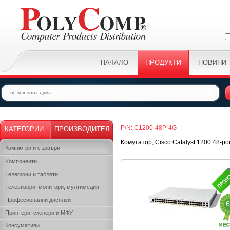
НАЧАЛО
ПРОДУКТИ
НОВИНИ
P/N: C1200-48P-4G
КАТЕГОРИИ
ПРОИЗВОДИТЕЛ
Комутатор, Cisco Catalyst 1200 48-po
Компютри и сървъри
Kомпоненти
Телефони и таблети
Телевизори, монитори, мултимедия
Професионални дисплеи
6
Принтери, скенери и МФУ
Консумативи