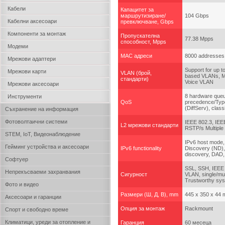
Кабели
Капацитет за
маршрутизиране/
104 Gbps
Кабелни аксесоари
превключване, Gbps
Компоненти за монтаж
Пропускателна
77.38 Mpps
способност, Mpps
Модеми
MAC адреси
8000 addresses
Мрежови адаптери
Support for up 
Мрежови карти
VLAN (брой,
based VLANs, M
стандарти)
Voice VLAN
Мрежови аксесоари
8 hardware queu
Инструменти
QoS
precedence/Type
(DiffServ), clas
Съхранение на информация
Фотоволтаични системи
IEEE 802.3, IEE
L2 мрежови стандарти
RSTP/s Multiple
STEM, IoT, Видеонаблюдение
IPv6 host mode,
Гейминг устройства и аксесоари
IPv6 functionality
Discovery (ND),
discovery, DAD,
Софтуер
SSL, SSH, IEEE 8
Непрекъсваеми захранвания
Сигурност
VLAN, single/mul
Trustworthy syst
Фото и видео
Размери (Ш, Д, В), mm
445 x 350 x 44
Аксесоари и гаранции
Опция за монтаж
Rackmount
Спорт и свободно време
Климатици, уреди за отопление и
Гаранция
60 месеца