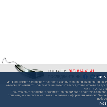
(02) 814 41 41
КОНТАКТИ:
ПОСЛЕДВАЙТЕ НИ:
ЗАЩИТА 
За „Поликомп“ ООД поверителността и защитата на личните данни на кл
ключови моменти от Политиката на поверителност, която можете да дост
част на всяка от
Този уеб сайт използва "бисквитки", за да подобри практическата р
приемем, че сте съгласни с това. За повече информация относно "бискви
избере
РАЗБ