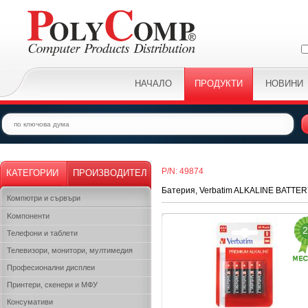
НАЧАЛО
ПРОДУКТИ
НОВИНИ
P/N: 49874
КАТЕГОРИИ
ПРОИЗВОДИТЕЛ
Батерия, Verbatim ALKALINE BATTE
Компютри и сървъри
Kомпоненти
2
Телефони и таблети
Телевизори, монитори, мултимедия
Професионални дисплеи
Принтери, скенери и МФУ
Консумативи