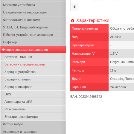
Мрежови устройства
Съхранение на информация
Характеристики
Фотоволтаични системи
STEM, IoT, Видеонаблюдение
Предназначен за
Обща употреба
Гейминг устройства и аксесоари
Вид
Аlkaline
Софтуер
Презареждане
-
Непрекъсваеми захранвания
Напрежение, V
1.5 V
Батерии - външни
Размери
Height: 44.5 mm
Батерии - специализирани
Тегло, g
11 g
Зарядни устройства
Други
Operating Tempe
Зарядни станции
Зарядни шкафове
Гаранция
24 месеца
UPS
EAN: 0023942498742
Аксесоари за UPS
Разклонители
Електрически филтри
Фото и видео
Аксесоари и гаранции