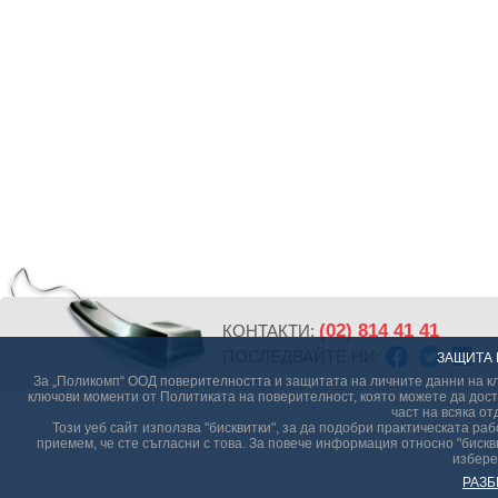
(02) 814 41 41
КОНТАКТИ:
ПОСЛЕДВАЙТЕ НИ:
ЗАЩИТА 
За „Поликомп“ ООД поверителността и защитата на личните данни на кл
ключови моменти от Политиката на поверителност, която можете да дост
част на всяка от
Този уеб сайт използва "бисквитки", за да подобри практическата р
приемем, че сте съгласни с това. За повече информация относно "бискви
избере
РАЗБ