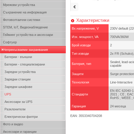
Мрежови устройства
Съхранение на информация
Характеристики
Фотоволтаични системи
STEM, IoT, Видеонаблюдение
Вх.напрежение, V
230V default (2
Гейминг устройства и аксесоари
Изх. мощност, VA
700VA/360W
Софтуер
Брой изводи
2
Непрекъсваеми захранвания
Тип изводи
2x FR (Schuko),
Батерии - външни
Sealed, lead-aci
Батерия, тип
Батерии - специализирани
capable
Зарядни устройства
Защити
Surge protection
Зарядни станции
Технология
Line-Interactive
Зарядни шкафове
EN IEC 62040-1:
UPS
Стандарти
2021 ; CE ; EAC
RoHS ; WEEE ; P
Аксесоари за UPS
Гаранция
24 месеца
Разклонители
EAN: 3553340704208
Електрически филтри
Фото и видео
Аксесоари и гаранции