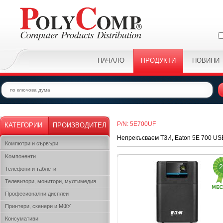
НАЧАЛО
ПРОДУКТИ
НОВИНИ
P/N: 5E700UF
КАТЕГОРИИ
ПРОИЗВОДИТЕЛ
Непрекъсваем ТЗИ, Eaton 5E 700 US
Компютри и сървъри
Kомпоненти
2
Телефони и таблети
Телевизори, монитори, мултимедия
Професионални дисплеи
Принтери, скенери и МФУ
Консумативи