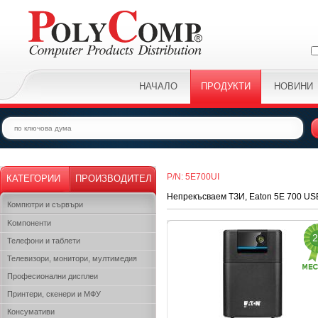
НАЧАЛО
ПРОДУКТИ
НОВИНИ
P/N: 5E700UI
КАТЕГОРИИ
ПРОИЗВОДИТЕЛ
Непрекъсваем ТЗИ, Eaton 5E 700 US
Компютри и сървъри
Kомпоненти
2
Телефони и таблети
Телевизори, монитори, мултимедия
Професионални дисплеи
Принтери, скенери и МФУ
Консумативи