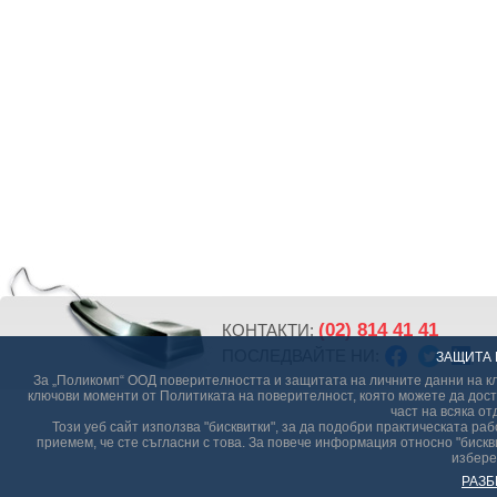
(02) 814 41 41
КОНТАКТИ:
ПОСЛЕДВАЙТЕ НИ:
ЗАЩИТА 
За „Поликомп“ ООД поверителността и защитата на личните данни на кл
ключови моменти от Политиката на поверителност, която можете да дост
част на всяка от
Този уеб сайт използва "бисквитки", за да подобри практическата р
приемем, че сте съгласни с това. За повече информация относно "бискви
избере
РАЗБ