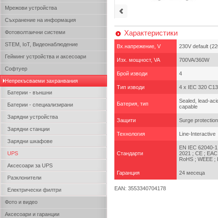
Мрежови устройства
Съхранение на информация
Характеристики
Фотоволтаични системи
STEM, IoT, Видеонаблюдение
Вх.напрежение, V
230V default (2
Гейминг устройства и аксесоари
Изх. мощност, VA
700VA/360W
Софтуер
Брой изводи
4
Непрекъсваеми захранвания
Тип изводи
4 x IEC 320 C13
Батерии - външни
Sealed, lead-aci
Батерия, тип
Батерии - специализирани
capable
Зарядни устройства
Защити
Surge protection
Зарядни станции
Технология
Line-Interactive
Зарядни шкафове
EN IEC 62040-1:
UPS
Стандарти
2021 ; CE ; EAC
RoHS ; WEEE ; P
Аксесоари за UPS
Гаранция
24 месеца
Разклонители
EAN: 3553340704178
Електрически филтри
Фото и видео
Аксесоари и гаранции