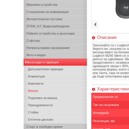
Мрежови устройства
Съхранение на информация
Фотоволтаични системи
STEM, IoT, Видеонаблюдение
Гейминг устройства и аксесоари
Описание
Софтуер
Запознайте се с Logitec
Непрекъсваеми захранвания
бюрото ви, свързва се 
месеца живот на батерия
Фото и видео
Logitech M240 Silent се
донгъл за сдвояване. М
Аксесоари и гаранции
продуктивност, независ
щракащите звуци с 90%,
Допълнителни гаранции
контурна форма, която 
или чанта, така че може
Клавиатури
да бъде използвана една
Комплекти
Характеристики
Мишки
Предназначен за
Подложки за мишка
Тип на свързване
Принадлежности
Стойки
Интерфейс
Оптични дискове
Резолюция, dpi
Спорт и свободно време