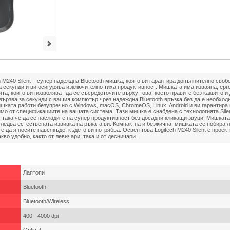
h M240 Silent – супер надеждна Bluetooth мишка, която ви гарантира допълнително сво
за секунди и ви осигурява изключително тиха продуктивност. Мишката има изваяна, ер
та, които ви позволяват да се съсредоточите върху това, което правите без каквито и 
 свързва за секунди с вашия компютър чрез надеждна Bluetooth връзка без да е необход
ишката работи безупречно с Windows, macOS, ChromeOS, Linux, Android и ви гарантир
имо от спецификациите на вашата система. Тази мишка е снабдена с технологията Sile
 така че да се насладите на супер продуктивност без досадни кликащи звуци. Мишкат
следва естествената извивка на ръката ви. Компактна и безжична, мишката се побира 
те да я носите навсякъде, където ви потрябва. Освен това Logitech M240 Silent е проек
кво удобно, както от левичари, така и от десничари.
Лаптопи
Bluetooth
Bluetooth/Wireless
400 - 4000 dpi