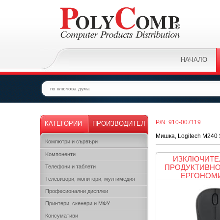
НАЧАЛО
P/N: 910-007119
КАТЕГОРИИ
ПРОИЗВОДИТЕЛ
Мишка, Logitech M240 
Компютри и сървъри
Kомпоненти
ИЗКЛЮЧИТЕ
ПРОДУКТИВНО
Телефони и таблети
ЕРГОНОМ
Телевизори, монитори, мултимедия
Професионални дисплеи
Принтери, скенери и МФУ
Консумативи