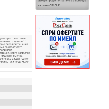
Избери продукт от каталога с помощта
на линка СРАВНИ
бодно пространство на
гономична форма и 18
да е било притеснения.
имо да използвате
а повишена
ntTouch, която намалява
а има ергономична
лесно във вашия лаптоп
тирана, така че да може