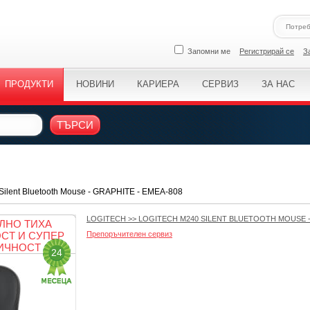
Запомни ме
Регистрирай се
З
ПРОДУКТИ
НОВИНИ
КАРИЕРА
СЕРВИЗ
ЗА НАС
ТЪРСИ
Silent Bluetooth Mouse - GRAPHITE - EMEA-808
LOGITECH
>>
LOGITECH M240 SILENT BLUETOOTH MOUSE -
ЛНО ТИХА
СТ И СУПЕР
Препоръчителен сервиз
ИЧНОСТ
24