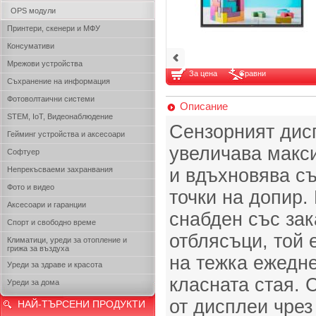
OPS модули
Принтери, скенери и МФУ
Консумативи
Мрежови устройства
За цена
Сравни
Съхранение на информация
Фотоволтаични системи
Описание
STEM, IoT, Видеонаблюдение
Сензорният дисп
Гейминг устройства и аксесоари
увеличава макс
Софтуер
Непрекъсваеми захранвания
и вдъхновява съ
Фото и видео
точки на допир.
Аксесоари и гаранции
снабден със зак
Спорт и свободно време
отблясъци, той 
Климатици, уреди за отопление и
грижа за въздуха
на тежка ежедне
Уреди за здраве и красота
класната стая. 
Уреди за дома
от дисплеи чрез
НАЙ-ТЪРСЕНИ ПРОДУКТИ