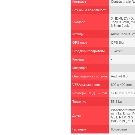
Контраст
Contrast ratio (t
Безжична свързаност
-
3 HDMI, DVI-D, 
Входове
Jack 3.5mm, mic
3.5mm Jack
Изходи
Audio Jack 3.5
OPS слот
OPS Slot
Вградени говорители
15W x2
Камера
-
Микрофон
-
Операционна система
Android 8.0
VESA размер, mm
600 x 400 mm
Размери (Ш, Д, В), mm
1716 x 102 x 10
Тегло, kg
55.8 kg
Whiteboard mode 
mm(B); Smart Po
Други
G51; RAM: 3 GB
EAC, EMF, ETL
Гаранция
60 месеца