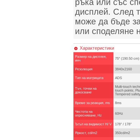
ръка или със с
дисплей. След т
може да бъде за
или споделяне 
Характеристики
Размер на дисплея,
75" (190.50 cm)
инч
Резолюция
3840x2160
Тип на матрицата
ADS
Multi-touch tech
Тъч, точки на
touch points; Pl
докосване
Tempered safet
Време за реакция, ms
8ms
Честота на
60Hz
опресняване, Hz
Ъгъл на видимост H/ V
178° / 178°
Яркост, cd/m2
350cd/m2