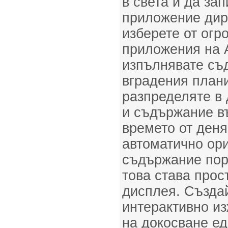
в света и да за
приложение дир
изберете от огр
приложения на A
изпълнявате съ
вградения план
разпределяте в
и съдържание въ
времето от деня
автоматично ор
съдържание пор
това става прос
дисплея. Създа
интерактивно из
на докосване е