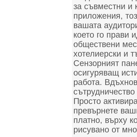
за съвместни и 
приложения, то
вашата аудитор
което го прави 
обществени мес
хотелиерски и т
Сензорният пан
осигуряващ исти
работа. Вдъхнов
сътрудничество 
Просто активира
превърнете ваш
платно, върху к
рисувано от мн