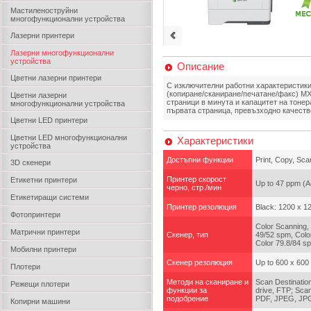
Мастиленоструйни
многофункционални устройства
Лазерни принтери
Лазерни многофункционални
устройства
Описание
Цветни лазерни принтери
С изключителни работни характеристик
(копиране/сканиране/печатане/факс) MX
Цветни лазерни
страници в минута и капацитет на тонер
многофункционални устройства
първата страница, превъзходно качество
Цветни LED принтери
Цветни LED многофункционални
Характеристики
устройства
Достъпни функции
Print, Copy, Sca
3D скенери
Принтер скорост
Етикетни принтери
Up to 47 ppm (A4
черно, стр./мин
Етикетиращи системи
Принтер резолюция
Black: 1200 x 12
Фотопринтери
Color Scanning,
Матрични принтери
Скенер, тип
49/52 spm, Colo
Color 79.8/84 s
Мобилни принтери
Скенер резолюция
Up to 600 x 600 
Плотери
Методи на сканиране и
Scan Destinatio
Режещи плотери
функции за
drive, FTP; Scan
подобрение
PDF, JPEG, JPG
Копирни машини