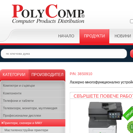
НАЧАЛО
ПРОДУКТИ
НОВИНИ
P/N: 38S0910
КАТЕГОРИИ
ПРОИЗВОДИТЕЛ
Лазерно многофункционално устрой
Компютри и сървъри
Kомпоненти
СВЪРШЕТЕ ПОВЕЧЕ РАБО
Телефони и таблети
Телевизори, монитори, мултимедия
Професионални дисплеи
Принтери, скенери и МФУ
1
Мастиленоструйни принтери