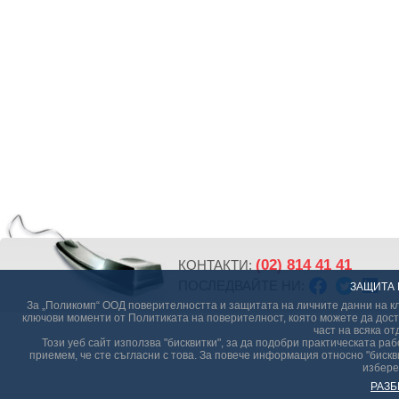
(02) 814 41 41
КОНТАКТИ:
ПОСЛЕДВАЙТЕ НИ:
ЗАЩИТА 
За „Поликомп“ ООД поверителността и защитата на личните данни на кл
ключови моменти от Политиката на поверителност, която можете да дост
част на всяка от
Този уеб сайт използва "бисквитки", за да подобри практическата р
приемем, че сте съгласни с това. За повече информация относно "бискви
избере
РАЗБ