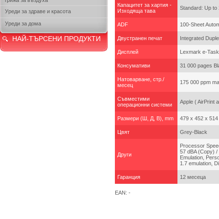
грижа за въздуха
Капацитет за хартия -
Standard: Up to
Изходяща тава
Уреди за здраве и красота
Уреди за дома
ADF
100-Sheet Autom
НАЙ-ТЪРСЕНИ ПРОДУКТИ
Двустранен печат
Integrated Duple
Дисплей
Lexmark e-Task 
Консумативи
31 000 pages Bl
Натоварване, стр./
175 000 ppm ma
месец
Съвместими
Apple ( AirPrint 
операционни системи
Размери (Ш, Д, В), mm
479 x 452 x 514
Цвят
Grey-Black
Processor Speed
57 dBA (Copy) /
Други
Emulation, Pers
1.7 emulation, D
Гаранция
12 месеца
EAN: -