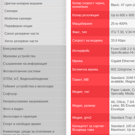
Копир скорост черно,
Цветни копирни машини
Black: 47 cpm (
копия/мин
Скенери
Копир резолюция
Up to 600 x 600 
Мобилни скенери
Мащабиране
25 to 400%
Периферни опции
Факс, тип
ITU T.30, V.34 H
Canon резервни части
Скорост на модема
33.6 Kbps
Xerox резервни части
Консумативи
Front USB 2.0 Sp
Интерфейс
Specification Hi
Мрежови устройства
Мрежа
Gigabit Ethernet
Съхранение на информация
Безжична мрежа
802.11b/g/n/ac 
Фотоволтаични системи
Standard: 2048 
STEM, IoT, Видеонаблюдение
Памет, MB
available, Magne
Гейминг устройства и аксесоари
Paper Labels, Ca
Медия, тип
Specialty Media
Софтуер
Непрекъсваеми захранвания
A6, Oficio, 7 3/
Медия, размер
Letter, B5 Envel
Фото и видео
Envelope
Аксесоари и гаранции
Медия, g/m2
Standard Tray: 
Спорт и свободно време
Капацитет за хартия -
Standard: 100 s
Входяща тава
Maximum: Up to 
Климатици, уреди за отопление и