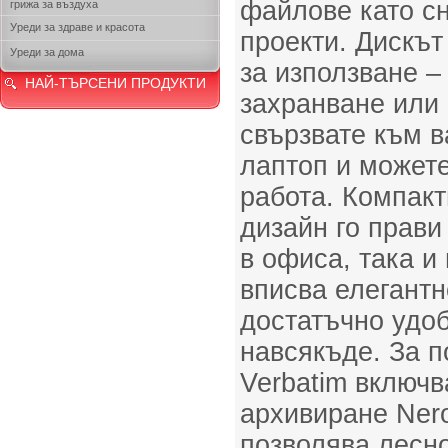
файлове като сн
грижа за въздуха
Уреди за здраве и красота
проекти. Дискът
Уреди за дома
за използване –
НАЙ-ТЪРСЕНИ ПРОДУКТИ
захранване или 
свързвате към 
лаптоп и можете
работа. Компак
дизайн го прави
в офиса, така и
вписва елегантн
достатъчно удоб
навсякъде. За п
Verbatim включв
архивиране Nero
позволява лесн