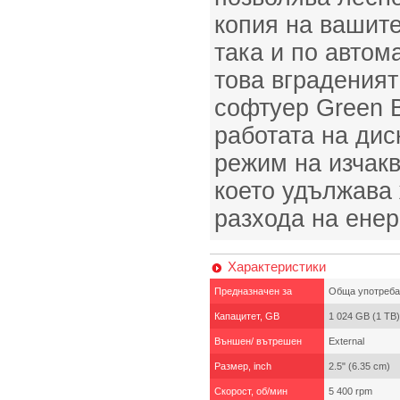
копия на вашите
така и по автом
това вградения
софтуер Green 
работата на диск
режим на изчакв
което удължава
разхода на енер
Характеристики
Предназначен за
Обща употреба
Капацитет, GB
1 024 GB (1 TB)
Външен/ вътрешен
External
Размер, inch
2.5" (6.35 cm)
Скорост, об/мин
5 400 rpm