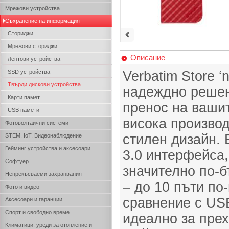
Мрежови устройства
Съхранение на информация
Сториджи
Мрежови сториджи
Описание
Лентови устройства
SSD устройства
Verbatim Store ‘
Твърди дискови устройства
надеждно решен
Карти памет
пренос на ваши
USB памети
висока производ
Фотоволтаични системи
стилен дизайн.
STEM, IoT, Видеонаблюдение
Гейминг устройства и аксесоари
3.0 интерфейса,
Софтуер
значително по-
Непрекъсваеми захранвания
– до 10 пъти по
Фото и видео
сравнение с USB
Аксесоари и гаранции
Спорт и свободно време
идеално за пре
Климатици, уреди за отопление и