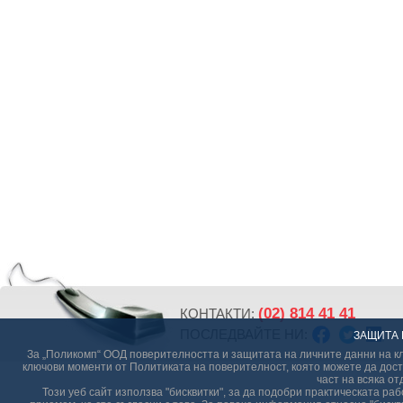
(02) 814 41 41
КОНТАКТИ:
ПОСЛЕДВАЙТЕ НИ:
ЗАЩИТА 
За „Поликомп“ ООД поверителността и защитата на личните данни на кл
ключови моменти от Политиката на поверителност, която можете да дост
част на всяка от
Този уеб сайт използва "бисквитки", за да подобри практическата р