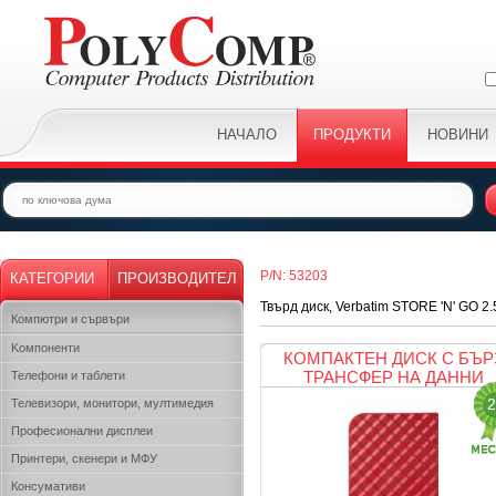
НАЧАЛО
ПРОДУКТИ
НОВИНИ
P/N: 53203
КАТЕГОРИИ
ПРОИЗВОДИТЕЛ
Твърд диск, Verbatim STORE 'N' GO 2
Компютри и сървъри
Kомпоненти
КОМПАКТЕН ДИСК С БЪР
ТРАНСФЕР НА ДАННИ
Телефони и таблети
2
Телевизори, монитори, мултимедия
Професионални дисплеи
Принтери, скенери и МФУ
Консумативи