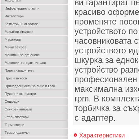
ви гарантират п
Епилатори
Инфрачервени лампи
красиво оформе
Инхалатори
променяте посок
Козметични огледала
устройството по
Масажни столове
часовниковата с
Масажори
Маши за коса
устройството ид
Машинки за бръснене
шкурка за еднок
Машинки за подстригване
устройство раз
Парни изпарители
професионален 
Преси за коса
Принадлежности за лице и тяло
максимална изх
Пулсови оксиметри
rpm. В комплект
Сешоари
торбичка за съ
Слухови апарати
с адаптер.
Стерилизатори
Термометри
Термоподложки
Характеристики