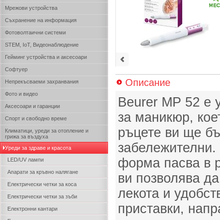
Мрежови устройства
Съхранение на информация
Фотоволтаични системи
STEM, IoT, Видеонаблюдение
Гейминг устройства и аксесоари
Софтуер
Описание
Непрекъсваеми захранвания
Фото и видео
Beurer MP 52 е 
Аксесоари и гаранции
за маникюр, кое
Спорт и свободно време
ръцете ви ще б
Климатици, уреди за отопление и
грижа за въздуха
забележителни.
Уреди за здраве и красота
форма пасва в 
LED/UV лампи
Апарати за кръвно налягане
ви позволява да
Електрически четки за коса
лекота и удобст
Електрически четки за зъби
приставки, нап
Електронни кантари