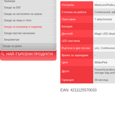
Тримери
Употреба
Manicure/Pedic
Уреди за ЕКГ
Степени на работа
Continuously adj
Уреди за затопляне на храна
Приставки
7 attachments
Уреди за лице и тяло
Батерия
-
Уреди за маникюр и педикюр
Уреди против насекоми
Дисплей
Magic LED displa
Хигрометри
LED светлина
-
Уреди за дома
Въртене в две посоки
yes, Continuousl
НАЙ-ТЪРСЕНИ ПРОДУКТИ
Време за зареждане
-
Цвят
White/Pink
Powerful profess
Други
storage bag and 
Гаранция
36 месеца
EAN: 4211125570033