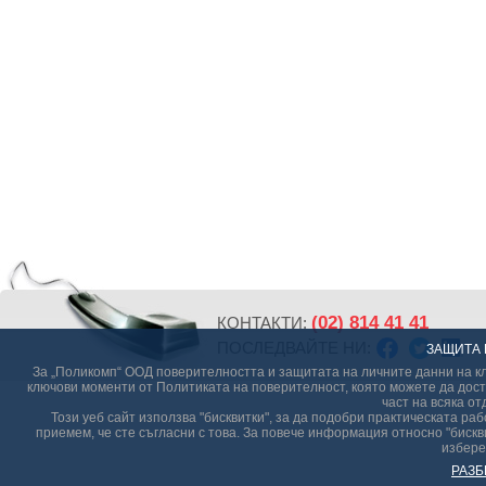
(02) 814 41 41
КОНТАКТИ:
ПОСЛЕДВАЙТЕ НИ:
ЗАЩИТА 
За „Поликомп“ ООД поверителността и защитата на личните данни на кл
ключови моменти от Политиката на поверителност, която можете да дост
част на всяка от
Този уеб сайт използва "бисквитки", за да подобри практическата р
приемем, че сте съгласни с това. За повече информация относно "бискви
избере
РАЗБ