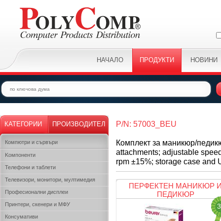
НАЧАЛО
ПРОДУКТИ
НОВИНИ
P/N: 57003_BEU
КАТЕГОРИИ
ПРОИЗВОДИТЕЛ
Комплект за маникюр/педикюр
Компютри и сървъри
attachments; adjustable speed;
Kомпоненти
rpm ±15%; storage case and 
Телефони и таблети
Телевизори, монитори, мултимедия
ПЕРФЕКТЕН МАНИКЮР 
Професионални дисплеи
ПЕДИКЮР
Принтери, скенери и МФУ
3
Консумативи