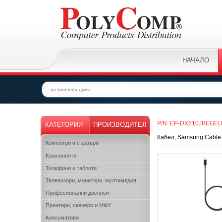
НАЧАЛО
P/N: EP-DX510JBEGE
КАТЕГОРИИ
ПРОИЗВОДИТЕЛ
Кабел, Samsung Cable 
Компютри и сървъри
Kомпоненти
Телефони и таблети
Телевизори, монитори, мултимедия
Професионални дисплеи
Принтери, скенери и МФУ
Консумативи