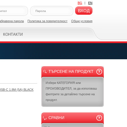
BG
|
EN
ВХОД
абравена парола
Политикa за поверителност
Общи условия
КОНТАКТИ
ТЪРСЕНЕ НА ПРОДУКТ
Избери КАТЕГОРИЯ или
ПРОИЗВОДИТЕЛ, за да използваш
B-C 1.8M (5A) BLACK
филтрите за детайлно търсене на
продукт.
СРАВНИ