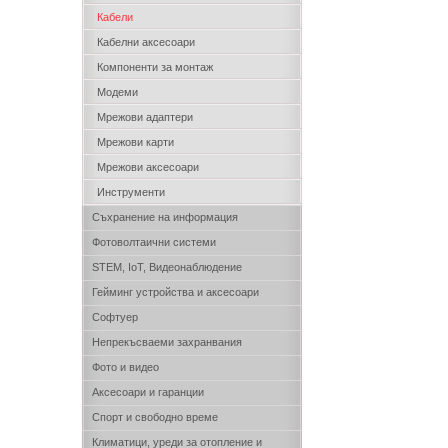
Кабели
Кабелни аксесоари
Компоненти за монтаж
Модеми
Мрежови адаптери
Мрежови карти
Мрежови аксесоари
Инструменти
Съхранение на информация
Фотоволтаични системи
STEM, IoT, Видеонаблюдение
Гейминг устройства и аксесоари
Софтуер
Непрекъсваеми захранвания
Фото и видео
Аксесоари и гаранции
Спорт и свободно време
Климатици, уреди за отопление и