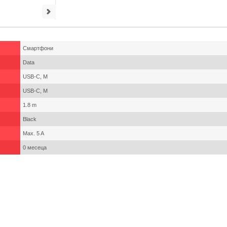
Смартфони
Data
USB-C, M
USB-C, M
1.8 m
Black
Max. 5 A
0 месеца