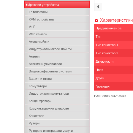
Мрежови устройства
IP телефони
KVM устройства
Характеристики
VoIP
Предназначен за
Web камери
Тип
Аксес-пойнти
Тип конектор 1
Индустриални аксес-пойнти
Тип конектор 2
Антени
Дължина, m
Безжични усилватели
Цвят
Видеоконферентни системи
Други
Защитни стени
Комутатори
Гаранция
Индустриални комутатори
EAN: 8806094257540
Концентратори
Комуникационни шкафове
Конектори
Рутери
Рутери с интегрирани услуги