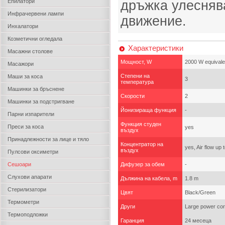
Епилатори
дръжка улесняв
Инфрачервени лампи
движение.
Инхалатори
Козметични огледала
Характеристики
Масажни столове
Мощност, W
2000 W equival
Масажори
Степени на
Маши за коса
3
температура
Машинки за бръснене
Скорости
2
Машинки за подстригване
Йонизираща функция
-
Парни изпарители
Функция студен
Преси за коса
yes
въздух
Принадлежности за лице и тяло
Концентратор на
yes, Air flow up
въздух
Пулсови оксиметри
Сешоари
Дифузер за обем
-
Слухови апарати
Дължина на кабела, m
1.8 m
Стерилизатори
Цвят
Black/Green
Термометри
Други
Large power cor
Термоподложки
Гаранция
24 месеца