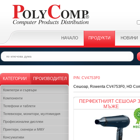
НАЧАЛО
ПРОДУКТИ
НОВИНИ
P/N: CV4753F0
КАТЕГОРИИ
ПРОИЗВОДИТЕЛ
Сешоар, Rowenta CV4753F0, HD Compa
Компютри и сървъри
Kомпоненти
ПЕРФЕКТНИЯТ СЕШОАР 
МЪЖЕ
Телефони и таблети
2
Телевизори, монитори, мултимедия
Професионални дисплеи
Принтери, скенери и МФУ
Консумативи