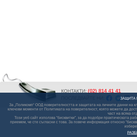
(02) 814 41 41
КОНТАКТИ:
ПОСЛЕДВАЙТЕ НИ:
ЗАЩИТА 
За „Поликомп“ ООД поверителността и защитата на личните данни на кл
ключови моменти от Политиката на поверителност, която можете да дост
част на всяка от
Този уеб сайт използва "бисквитки", за да подобри практическата р
приемем, че сте съгласни с това. За повече информация относно "бискви
избере
РАЗБ