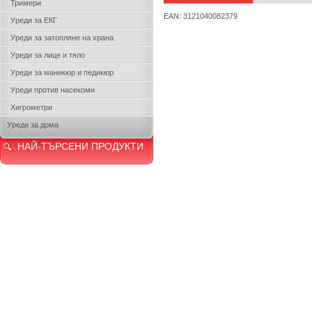
Тримери
EAN: 3121040082379
Уреди за ЕКГ
Уреди за затопляне на храна
Уреди за лице и тяло
Уреди за маникюр и педикюр
Уреди против насекоми
Хигрометри
Уреди за дома
НАЙ-ТЪРСЕНИ ПРОДУКТИ