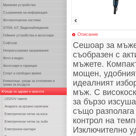
Мрежови устройства
Съхранение на информация
Фотоволтаични системи
STEM, IoT, Видеонаблюдение
Описание
Гейминг устройства и аксесоари
Сешоар за мъж
Софтуер
Непрекъсваеми захранвания
съобразен с акт
Фото и видео
мъжете. Компак
Аксесоари и гаранции
мощен, удобният
Спорт и свободно време
идеалният избо
Климатици, уреди за отопление и
грижа за въздуха
мъж. С високос
Уреди за здраве и красота
LED/UV лампи
за бързо изсуша
Апарати за кръвно налягане
също разполага 
Електрически четки за коса
контрол на темп
Електрически четки за зъби
Изключително у
Електронни кантари