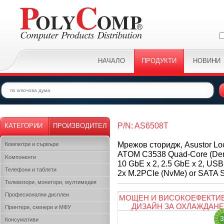
НАЧАЛО
ПРОДУКТИ
НОВИНИ
P/N: AS6508T
КАТЕГОРИИ
ПРОИЗВОДИТЕЛ
Мрежов сторидж, Asustor Loc
Компютри и сървъри
ATOM C3538 Quad-Core (Denv
Kомпоненти
10 GbE x 2, 2.5 GbE x 2, USB 
Телефони и таблети
2x M.2PCIe (NvMe) or SATA SS
Телевизори, монитори, мултимедия
Професионални дисплеи
МОЩЕН И ВИСОКОЕФЕКТИ
ДИЗАЙН ЗА ОХЛАЖДАНЕ
Принтери, скенери и МФУ
3
Консумативи