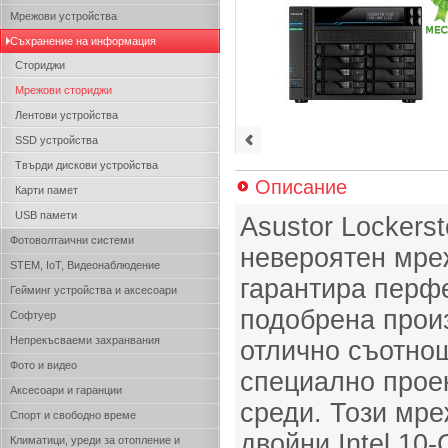
Мрежови устройства
Съхранение на информация
Сториджи
Мрежови сториджи
Лентови устройства
SSD устройства
Твърди дискови устройства
Описание
Карти памет
USB памети
Asustor Lockers
Фотоволтаични системи
невероятен мреж
STEM, IoT, Видеонаблюдение
гарантира перф
Гейминг устройства и аксесоари
подобрена прои
Софтуер
Непрекъсваеми захранвания
отлично съотнош
Фото и видео
специално проек
Аксесоари и гаранции
среди. Този мре
Спорт и свободно време
двойни Intel 10-
Климатици, уреди за отопление и