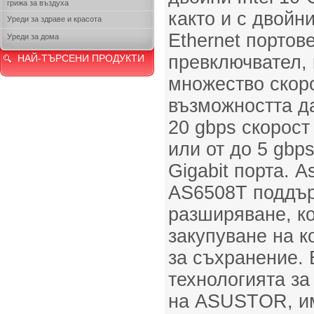
грижа за въздуха
както и с двойни
Уреди за здраве и красота
Ethernet портов
Уреди за дома
превключвател,
НАЙ-ТЪРСЕНИ ПРОДУКТИ
множество скор
възможността да
20 gbps скорост 
или от до 5 gbps
Gigabit порта. A
AS6508T поддър
разширяване, ко
закупуване на 
за съхранение. 
технологията за
на ASUSTOR, им