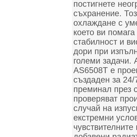
постигнете нео
съхранение. То
охлаждане с ум
което ви помага
стабилност и ви
дори при изпълн
големи задачи. A
AS6508T е прое
създаден за 24/
преминал през с
проверяват прои
случай на изпус
екстремни усло
чувствителните
добавени радиат