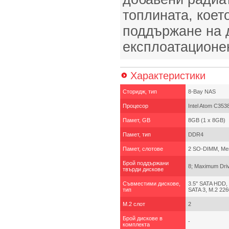
топлината, коет
поддържане на 
експлоатационен
Характеристики
Сторидж, тип
8-Bay NAS
Процесор
Intel Atom C35
Памет, GB
8GB (1 x 8GB)
Памет, тип
DDR4
Памет, слотове
2 SO-DIMM, Mem
Брой поддържани
8; Maximum Driv
твърди дискове
Съвместими дискове,
3.5" SATA HDD,
тип
SATA 3, M.2 226
M.2 слот
2
Брой дискове в
-
комплекта