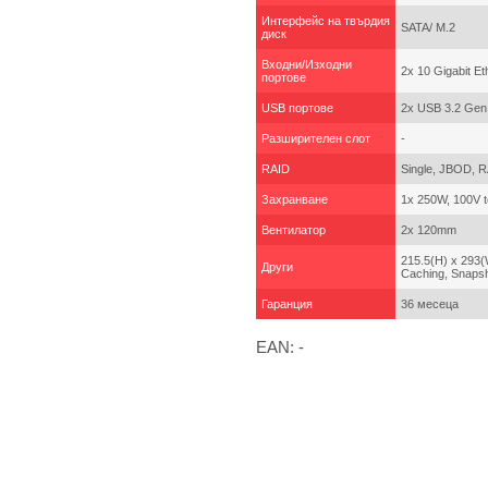
Интерфейс на твърдия
SATA/ M.2
диск
Входни/Изходни
2x 10 Gigabit E
портове
USB портове
2x USB 3.2 Gen
Разширителен слот
-
RAID
Single, JBOD, R
Захранване
1x 250W, 100V 
Вентилатор
2x 120mm
215.5(H) x 293(
Други
Caching, Snapsh
Гаранция
36 месеца
EAN: -