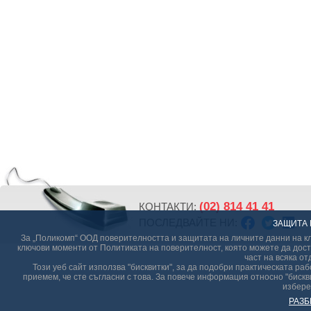
(02) 814 41 41
КОНТАКТИ:
ПОСЛЕДВАЙТЕ НИ:
ЗАЩИТА 
За „Поликомп“ ООД поверителността и защитата на личните данни на кл
ключови моменти от Политиката на поверителност, която можете да дост
част на всяка от
Този уеб сайт използва "бисквитки", за да подобри практическата р
приемем, че сте съгласни с това. За повече информация относно "бискви
избере
РАЗБ