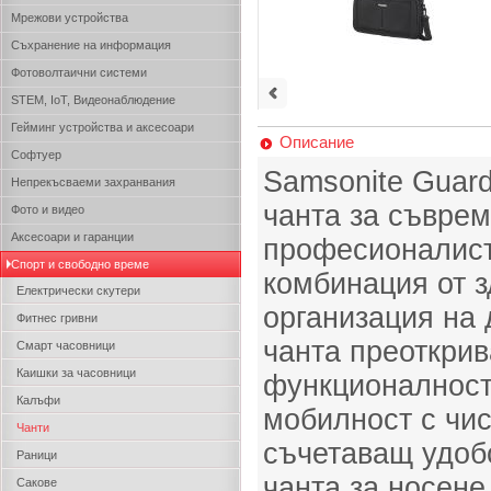
Мрежови устройства
Съхранение на информация
Фотоволтаични системи
STEM, IoT, Видеонаблюдение
Гейминг устройства и аксесоари
Описание
Софтуер
Samsonite Guard
Непрекъсваеми захранвания
чанта за съвре
Фото и видео
Аксесоари и гаранции
професионалист
Спорт и свободно време
комбинация от 
Електрически скутери
организация на 
Фитнес гривни
чанта преоткрив
Смарт часовници
Каишки за часовници
функционалност
Калъфи
мобилност с чис
Чанти
съчетаващ удоб
Раници
чанта за носене
Сакове