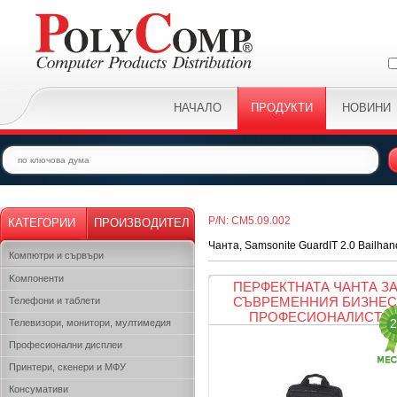
НАЧАЛО
ПРОДУКТИ
НОВИНИ
P/N: CM5.09.002
КАТЕГОРИИ
ПРОИЗВОДИТЕЛ
Чанта, Samsonite GuardIT 2.0 Bailhan
Компютри и сървъри
Kомпоненти
ПЕРФЕКТНАТА ЧАНТА З
СЪВРЕМЕННИЯ БИЗНЕС
Телефони и таблети
ПРОФЕСИОНАЛИСТ
2
Телевизори, монитори, мултимедия
Професионални дисплеи
Принтери, скенери и МФУ
Консумативи