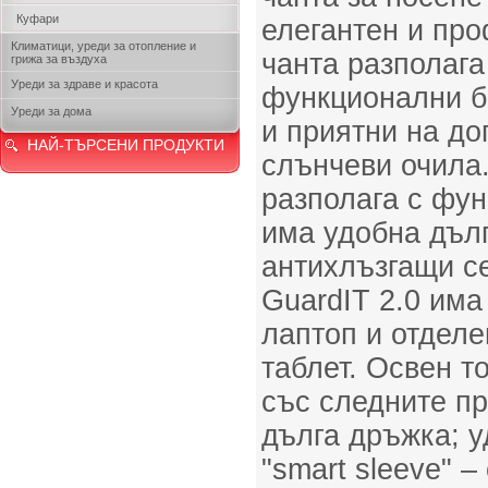
Куфари
елегантен и пр
Климатици, уреди за отопление и
чанта разполага
грижа за въздуха
Уреди за здраве и красота
функционални б
Уреди за дома
и приятни на до
НАЙ-ТЪРСЕНИ ПРОДУКТИ
слънчеви очила.
разполага с фун
има удобна дълг
антихлъзгащи се
GuardIT 2.0 има
лаптоп и отделе
таблет. Освен т
със следните п
дълга дръжка; у
"smart sleeve" 