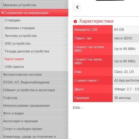
Мрежови устройства
Съхранение на информация
Сториджи
Характеристики
Мрежови сториджи
Капацитет, GB
64 GB
Лентови устройства
Памет, тип
micro SDXC
SSD устройства
Скорост на четене,
Up to 90 MB/s
MB/s
Твърди дискови устройства
Карти памет
Скорост на запис,
Up to 80 MB/s
MB/s
USB памети
Клас
Class 10, U3
Фотоволтаични системи
Съвместимост
A1 App performa
STEM, IoT, Видеонаблюдение
Други
Voltage: 2.7 - 3.
Гейминг устройства и аксесоари
Софтуер
Гаранция
36 месеца
Непрекъсваеми захранвания
EAN: -
Фото и видео
Аксесоари и гаранции
Спорт и свободно време
Климатици, уреди за отопление и