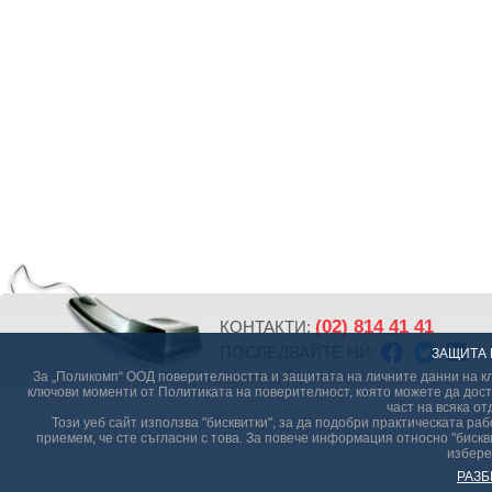
(02) 814 41 41
КОНТАКТИ:
ПОСЛЕДВАЙТЕ НИ:
ЗАЩИТА 
За „Поликомп“ ООД поверителността и защитата на личните данни на кл
ключови моменти от Политиката на поверителност, която можете да дост
част на всяка от
Този уеб сайт използва "бисквитки", за да подобри практическата р
приемем, че сте съгласни с това. За повече информация относно "бискви
избере
РАЗБ