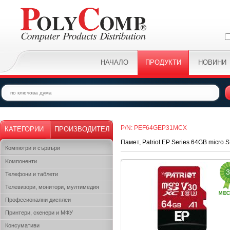
НАЧАЛО
ПРОДУКТИ
НОВИНИ
P/N: PEF64GEP31MCX
КАТЕГОРИИ
ПРОИЗВОДИТЕЛ
Памет, Patriot EP Series 64GB micro
Компютри и сървъри
Kомпоненти
3
Телефони и таблети
Телевизори, монитори, мултимедия
Професионални дисплеи
Принтери, скенери и МФУ
Консумативи