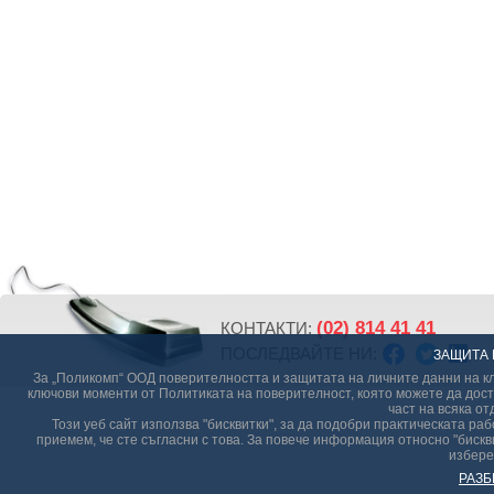
(02) 814 41 41
КОНТАКТИ:
ПОСЛЕДВАЙТЕ НИ:
ЗАЩИТА 
За „Поликомп“ ООД поверителността и защитата на личните данни на кл
ключови моменти от Политиката на поверителност, която можете да дост
част на всяка от
Този уеб сайт използва "бисквитки", за да подобри практическата р
приемем, че сте съгласни с това. За повече информация относно "бискви
избере
РАЗБ