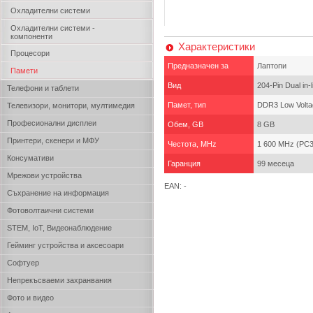
Охладителни системи
Охладителни системи -
компоненти
Характеристики
Процесори
Предназначен за
Лаптопи
Памети
Вид
204-Pin Dual in
Телефони и таблети
Памет, тип
DDR3 Low Volta
Телевизори, монитори, мултимедия
Професионални дисплеи
Обем, GB
8 GB
Принтери, скенери и МФУ
Честота, MHz
1 600 MHz (PC3
Консумативи
Гаранция
99 месеца
Мрежови устройства
EAN: -
Съхранение на информация
Фотоволтаични системи
STEM, IoT, Видеонаблюдение
Гейминг устройства и аксесоари
Софтуер
Непрекъсваеми захранвания
Фото и видео