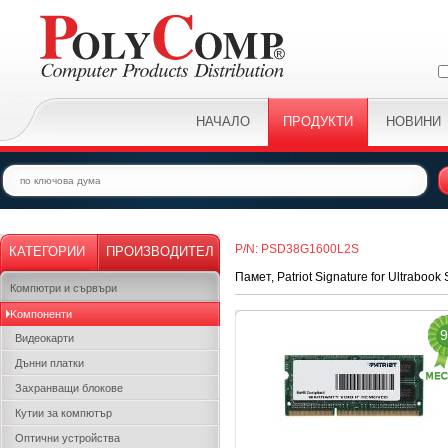
НАЧАЛО
ПРОДУКТИ
НОВИНИ
P/N: PSD38G1600L2S
КАТЕГОРИИ
ПРОИЗВОДИТЕЛ
Памет, Patriot Signature for Ultrab
Компютри и сървъри
Kомпоненти
9
Видеокарти
Дънни платки
Захранващи блокове
Кутии за компютър
Оптични устройства