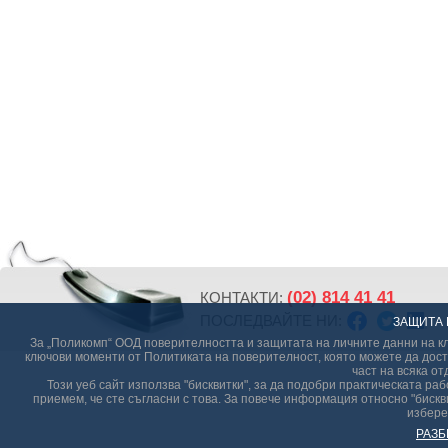
(02) 814 41 41
КОНТАКТИ:
ПОСЛЕДВАЙТЕ НИ:
ЗАЩИТА 
За „Поликомп“ ООД поверителността и защитата на личните данни на кл
ключови моменти от Политиката на поверителност, която можете да дост
част на всяка от
Този уеб сайт използва "бисквитки", за да подобри практическата р
приемем, че сте съгласни с това. За повече информация относно "бискви
избере
РАЗБ