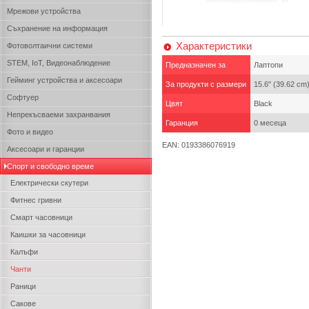
Мрежови устройства
Съхранение на информация
Характеристики
Фотоволтаични системи
STEM, IoT, Видеонаблюдение
Предназначен за
Лаптопи
Гейминг устройства и аксесоари
За продукти с размери
15.6" (39.62 cm
Софтуер
Цвят
Black
Непрекъсваеми захранвания
Гаранция
0 месеца
Фото и видео
EAN: 0193386076919
Аксесоари и гаранции
Спорт и свободно време
Електрически скутери
Фитнес гривни
Смарт часовници
Каишки за часовници
Калъфи
Чанти
Раници
Сакове