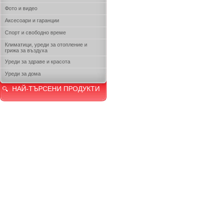
Фото и видео
Аксесоари и гаранции
Спорт и свободно време
Климатици, уреди за отопление и
грижа за въздуха
Уреди за здраве и красота
Уреди за дома
НАЙ-ТЪРСЕНИ ПРОДУКТИ