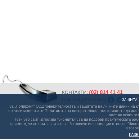
(02) 814 41 41
КОНТАКТИ:
ПОСЛЕДВАЙТЕ НИ:
ЗАЩИТА 
За „Поликомп“ ООД поверителността и защитата на личните данни на кл
ключови моменти от Политиката на поверителност, която можете да дост
част на всяка от
Този уеб сайт използва "бисквитки", за да подобри практическата р
приемем, че сте съгласни с това. За повече информация относно "бискви
избере
РАЗБ