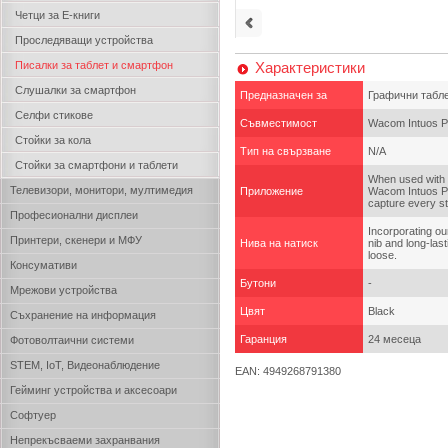
Четци за Е-книги
Проследяващи устройства
Писалки за таблет и смартфон
Характеристики
Слушалки за смартфон
Предназначен за
Графични табл
Селфи стикове
Съвместимост
Wacom Intuos P
Стойки за кола
Тип на свързване
N/A
Стойки за смартфони и таблети
When used with 
Телевизори, монитори, мултимедия
Приложение
Wacom Intuos Pr
capture every st
Професионални дисплеи
Incorporating ou
Принтери, скенери и МФУ
Нива на натиск
nib and long-last
loose.
Консумативи
Бутони
-
Мрежови устройства
Цвят
Black
Съхранение на информация
Гаранция
24 месеца
Фотоволтаични системи
STEM, IoT, Видеонаблюдение
EAN: 4949268791380
Гейминг устройства и аксесоари
Софтуер
Непрекъсваеми захранвания