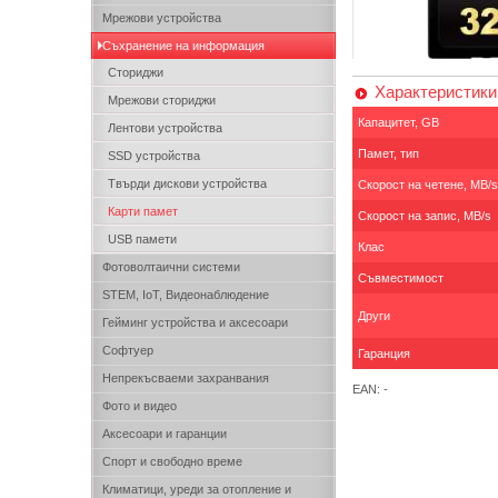
Мрежови устройства
Съхранение на информация
Сториджи
Характеристики
Мрежови сториджи
Капацитет, GB
Лентови устройства
Памет, тип
SSD устройства
Твърди дискови устройства
Скорост на четене, MB/s
Карти памет
Скорост на запис, MB/s
USB памети
Клас
Фотоволтаични системи
Съвместимост
STEM, IoT, Видеонаблюдение
Други
Гейминг устройства и аксесоари
Софтуер
Гаранция
Непрекъсваеми захранвания
EAN: -
Фото и видео
Аксесоари и гаранции
Спорт и свободно време
Климатици, уреди за отопление и