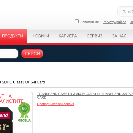
Запомни ме
Регистрирай се
З
ПРОДУКТИ
НОВИНИ
КАРИЕРА
СЕРВИЗ
ЗА НАС
ТЪРСИ
B SDHC Class3 UHS-II Card
TRANSCEND ПАМЕТИ И АКСЕСОАРИ
>>
TRANSCEND 32GB S
Т НА
CARD
АЛИСТИТЕ
Препоръчителен сервиз
60