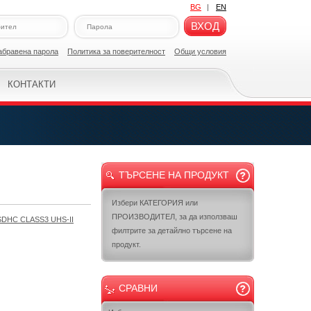
BG
|
EN
ВХОД
абравена парола
Политикa за поверителност
Общи условия
КОНТАКТИ
ТЪРСЕНЕ НА ПРОДУКТ
Избери КАТЕГОРИЯ или
ПРОИЗВОДИТЕЛ, за да използваш
DHC CLASS3 UHS-II
филтрите за детайлно търсене на
продукт.
СРАВНИ