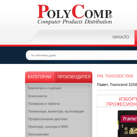
НАЧАЛО
P/N: TS32GSDC700S
КАТЕГОРИИ
ПРОИЗВОДИТЕЛ
Памет, Transcend 32G
Компютри и сървъри
Kомпоненти
ИЗБОРЪ
ПРОФЕСИОН
Телефони и таблети
Телевизори, монитори, мултимедия
Професионални дисплеи
Принтери, скенери и МФУ
Консумативи