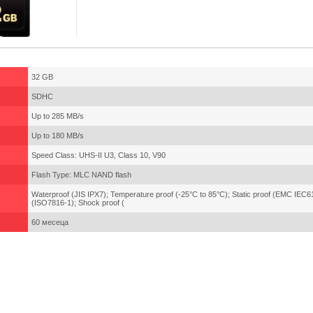
32 GB
SDHC
Up to 285 MB/s
Up to 180 MB/s
Speed Class: UHS-II U3, Class 10, V90
Flash Type: MLC NAND flash
Waterproof (JIS IPX7); Temperature proof (-25°C to 85°C); Static proof (EMC IEC6
(ISO7816-1); Shock proof (
60 месеца