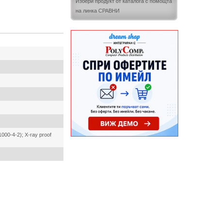
Избери продукт от каталога с помощта
на линка СРАВНИ
1000-4-2); X-ray proof