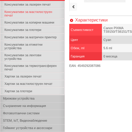
Консумативи за лазерен печат
Консумативи за мастилоструен
печат
Характеристики
Консумативи за копирни машини
Canon PIXMA
Консумативи за плотери
Съвместимост
TS9150/TS6151/TS
Консумативи за матричен принтер
Цвят
Cyan
Консумативи за етикетни
устройства
Обем, ml
5.6 ml
Консумативи за лентови
Гаранция
0 месеца
устройства
Консумативи за термотрансферен
EAN: 4549292087086
печат
Хартии за лазерен печат
Хартии за мастилоструен печат
Хартии за плотери
Мрежови устройства
Съхранение на информация
Фотоволтаични системи
STEM, IoT, Видеонаблюдение
Гейминг устройства и аксесоари