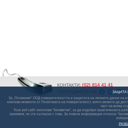
(02) 814 41 41
КОНТАКТИ:
ПОСЛЕДВАЙТЕ НИ:
ЗАЩИТА 
За „Поликомп“ ООД поверителността и защитата на личните данни на кл
ключови моменти от Политиката на поверителност, която можете да дост
част на всяка от
Този уеб сайт използва "бисквитки", за да подобри практическата р
приемем, че сте съгласни с това. За повече информация относно "бискви
избере
РАЗБ