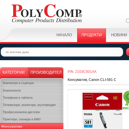
НАЧАЛО
ПРОДУКТИ
НОВИНИ
P/N: 2103C001AA
КАТЕГОРИИ
ПРОИЗВОДИТЕЛ
Консуматив, Canon CLI-581 C
Компютри и сървъри
Kомпоненти
Телефони и таблети
Телевизори, монитори, мултимедия
Професионални дисплеи
Принтери, скенери и МФУ
Консумативи