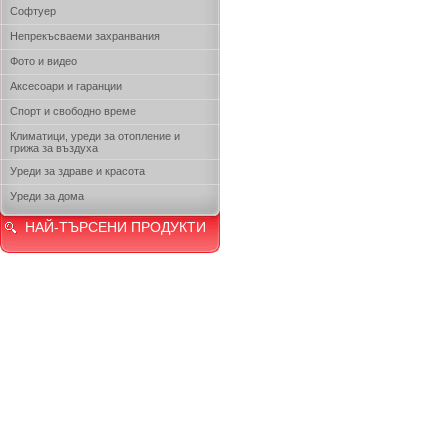
Софтуер
Непрекъсваеми захранвания
Фото и видео
Аксесоари и гаранции
Спорт и свободно време
Климатици, уреди за отопление и
грижа за въздуха
Уреди за здраве и красота
Уреди за дома
НАЙ-ТЪРСЕНИ ПРОДУКТИ