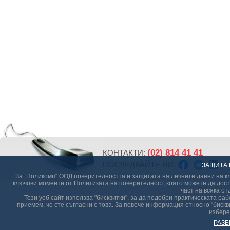
(02) 814 41 41
КОНТАКТИ:
ПОСЛЕДВАЙТЕ НИ:
ЗАЩИТА 
За „Поликомп“ ООД поверителността и защитата на личните данни на кл
ключови моменти от Политиката на поверителност, която можете да дост
част на всяка от
Този уеб сайт използва "бисквитки", за да подобри практическата р
приемем, че сте съгласни с това. За повече информация относно "бискви
избере
РАЗБ