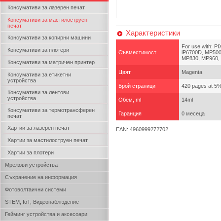
Консумативи за лазерен печат
Консумативи за мастилоструен
печат
Характеристики
Консумативи за копирни машини
For use with: P
Консумативи за плотери
Съвместимост
iP6700D, MP50
MP830, MP960, 
Консумативи за матричен принтер
Цвят
Magenta
Консумативи за етикетни
устройства
Брой страници
420 pages at 5
Консумативи за лентови
устройства
Обем, ml
14ml
Консумативи за термотрансферен
Гаранция
0 месеца
печат
Хартии за лазерен печат
EAN: 4960999272702
Хартии за мастилоструен печат
Хартии за плотери
Мрежови устройства
Съхранение на информация
Фотоволтаични системи
STEM, IoT, Видеонаблюдение
Гейминг устройства и аксесоари