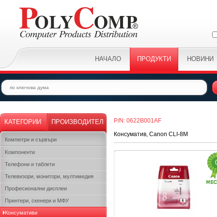
НАЧАЛО
ПРОДУКТИ
НОВИНИ
P/N: 0622B001AF
КАТЕГОРИИ
ПРОИЗВОДИТЕЛ
Консуматив, Canon CLI-8M
Компютри и сървъри
Kомпоненти
Телефони и таблети
Телевизори, монитори, мултимедия
Професионални дисплеи
Принтери, скенери и МФУ
Консумативи