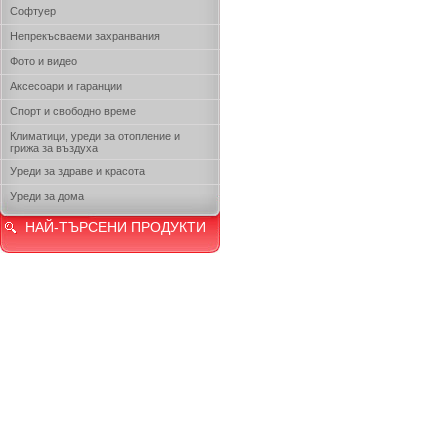
Софтуер
Непрекъсваеми захранвания
Фото и видео
Аксесоари и гаранции
Спорт и свободно време
Климатици, уреди за отопление и
грижа за въздуха
Уреди за здраве и красота
Уреди за дома
НАЙ-ТЪРСЕНИ ПРОДУКТИ