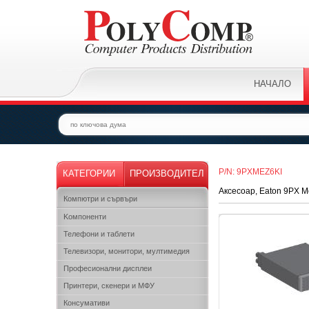
НАЧАЛО
P/N: 9PXMEZ6KI
КАТЕГОРИИ
ПРОИЗВОДИТЕЛ
Аксесоар, Eaton 9PX M
Компютри и сървъри
Kомпоненти
Телефони и таблети
Телевизори, монитори, мултимедия
Професионални дисплеи
Принтери, скенери и МФУ
Консумативи