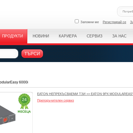
Запомни ме
Регистрирай се
З
ПРОДУКТИ
НОВИНИ
КАРИЕРА
СЕРВИЗ
ЗА НАС
ТЪРСИ
odularEasy 6000i
EATON НЕПРЕКЪСВАЕМИ ТЗИ
>>
EATON 9PX MODULAREASY
24
Препоръчителен сервиз