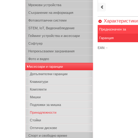
Мрежови устройства
Съхранение на информация
Характеристики
Фотоволтаични системи
STEM, IoT, Видеонаблюдение
Предназначен за
Гейминг устройства и аксесоари
Гаранция
Софтуер
EAN: -
Непрекъсваеми захранвания
Фото и видео
Аксесоари и гаранции
Допълнителни гаранции
Клавиатури
Комплекти
Мишки
Подложки за мишка
Принадлежности
Стойки
Оптични дискове
Спорт и свободно време