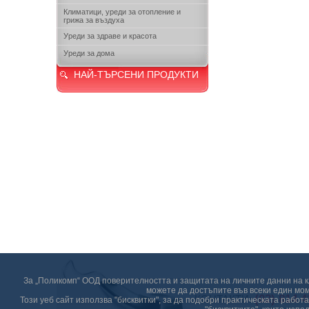
Климатици, уреди за отопление и
грижа за въздуха
Уреди за здраве и красота
Уреди за дома
НАЙ-ТЪРСЕНИ ПРОДУКТИ
За „Поликомп“ ООД поверителността и защитата на личните данни на кл
можете да достъпите във всеки един мом
(02) 814 4
КОНТАКТИ:
Този уеб сайт използва "бисквитки", за да подобри практическата рабо