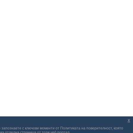
x
е запознаете с ключови моменти от Политиката на поверителност, която
ка отделна страница от този уеб портал.