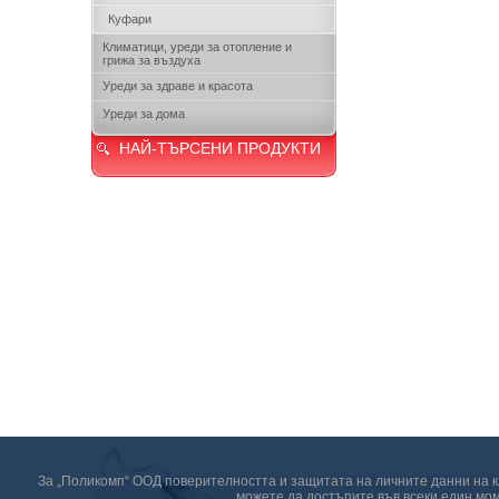
Куфари
Климатици, уреди за отопление и
грижа за въздуха
Уреди за здраве и красота
Уреди за дома
НАЙ-ТЪРСЕНИ ПРОДУКТИ
За „Поликомп“ ООД поверителността и защитата на личните данни на кл
можете да достъпите във всеки един мом