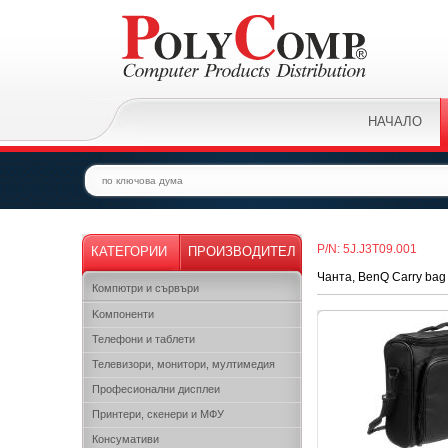
НАЧАЛО
P/N: 5J.J3T09.001
КАТЕГОРИИ
ПРОИЗВОДИТЕЛ
Чанта, BenQ Carry b
Компютри и сървъри
Kомпоненти
Телефони и таблети
Телевизори, монитори, мултимедия
Професионални дисплеи
Принтери, скенери и МФУ
Консумативи