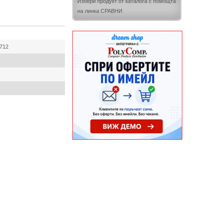
Избери продукт от каталога с помощта
на линка СРАВНИ
712