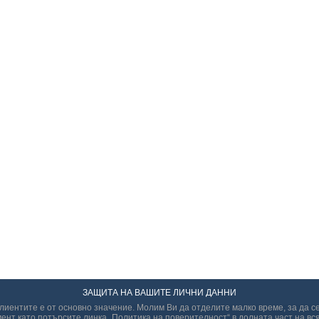
ЗАЩИТА НА ВАШИТЕ ЛИЧНИ ДАННИ
иентите е от основно значение. Молим Ви да отделите малко време, за да с
ент като потърсите линка „Политикa на поверителност“ в долната част на вся