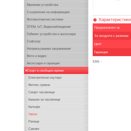
Мрежови устройства
Съхранение на информация
Характеристики
Фотоволтаични системи
STEM, IoT, Видеонаблюдение
Предназначен за
Гейминг устройства и аксесоари
За продукти с размери
Софтуер
Цвят
Непрекъсваеми захранвания
Гаранция
Фото и видео
EAN: -
Аксесоари и гаранции
Спорт и свободно време
Електрически скутери
Фитнес гривни
Смарт часовници
Каишки за часовници
Калъфи
Чанти
Раници
Сакове