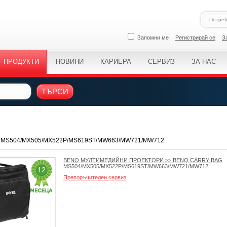
Запомни ме
Регистрирай се
З
ПРОДУКТИ
НОВИНИ
КАРИЕРА
СЕРВИЗ
ЗА НАС
ТЪРСИ
ag MS504/MX505/MX522P/MS619ST/MW663/MW721/MW712
BENQ МУЛТИМЕДИЙНИ ПРОЕКТОРИ
>>
BENQ CARRY BAG
MS504/MX505/MX522P/MS619ST/MW663/MW721/MW712
12
Препоръчителен сервиз