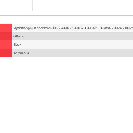
Мултимедийни проектори MS504/MX505/MX522P/MS619ST/MW663/MW721/MW
Others
Black
12 месеца