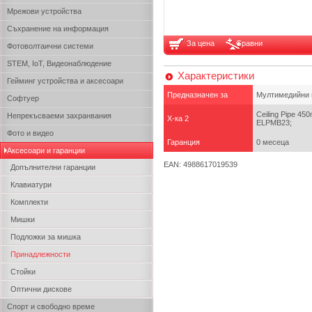
Мрежови устройства
Съхранение на информация
За цена
Сравни
Фотоволтаични системи
STEM, IoT, Видеонаблюдение
Характеристики
Гейминг устройства и аксесоари
Предназначен за
Мултимедийни 
Софтуер
Ceiling Pipe 45
Непрекъсваеми захранвания
Х-ка 2
ELPMB23;
Фото и видео
Гаранция
0 месеца
Аксесоари и гаранции
EAN: 4988617019539
Допълнителни гаранции
Клавиатури
Комплекти
Мишки
Подложки за мишка
Принадлежности
Стойки
Оптични дискове
Спорт и свободно време