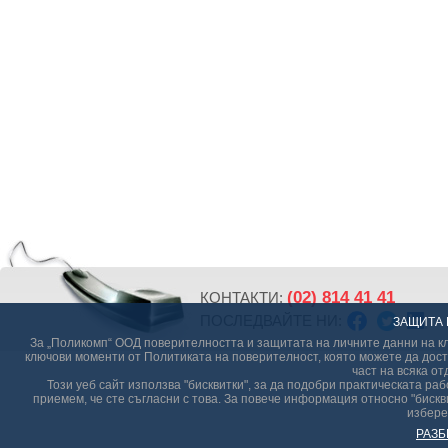
(02) 814 41 41
КОНТАКТИ:
ПОСЛЕДВАЙТЕ НИ:
ЗАЩИТА 
За „Поликомп“ ООД поверителността и защитата на личните данни на кл
ключови моменти от Политиката на поверителност, която можете да дост
част на всяка от
Този уеб сайт използва "бисквитки", за да подобри практическата р
приемем, че сте съгласни с това. За повече информация относно "бискви
избере
РАЗБ