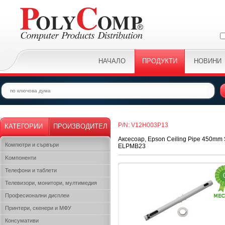
НАЧАЛО
ПРОДУКТИ
НОВИНИ
P/N: V12H003P13
КАТЕГОРИИ
ПРОИЗВОДИТЕЛ
Аксесоар, Epson Ceiling Pipe 450mm S
Компютри и сървъри
ELPMB23
Kомпоненти
Телефони и таблети
Телевизори, монитори, мултимедия
Професионални дисплеи
Принтери, скенери и МФУ
Консумативи