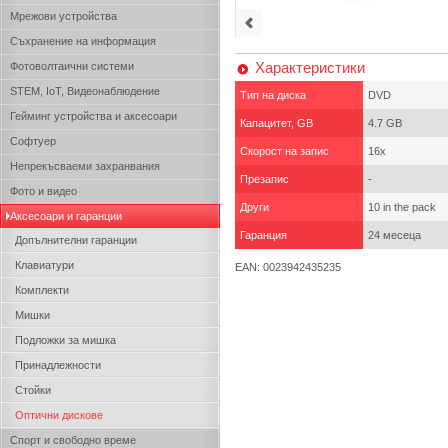
Мрежови устройства
Съхранение на информация
Характеристики
Фотоволтаични системи
STEM, IoT, Видеонаблюдение
Тип на диска
DVD
Гейминг устройства и аксесоари
Капацитет, GB
4.7 GB
Софтуер
Скорост на запис
16x
Непрекъсваеми захранвания
Презапис
-
Фото и видео
Други
10 in the pack
Аксесоари и гаранции
Гаранция
24 месеца
Допълнителни гаранции
Клавиатури
EAN: 0023942435235
Комплекти
Мишки
Подложки за мишка
Принадлежности
Стойки
Оптични дискове
Спорт и свободно време