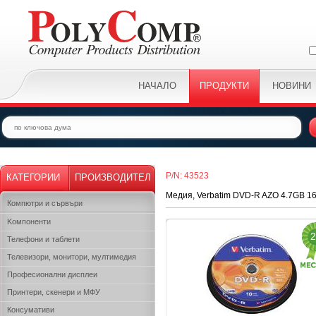
НАЧАЛО
ПРОДУКТИ
НОВИНИ
P/N: 43523
КАТЕГОРИИ
ПРОИЗВОДИТЕЛ
Медия, Verbatim DVD-R AZO 4.7GB 
Компютри и сървъри
Kомпоненти
2
Телефони и таблети
Телевизори, монитори, мултимедия
Професионални дисплеи
Принтери, скенери и МФУ
Консумативи