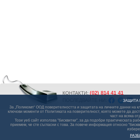
(02) 814 41 41
КОНТАКТИ:
ПОСЛЕДВАЙТЕ НИ:
ЗАЩИТА 
За „Поликомп“ ООД поверителността и защитата на личните данни на кл
ключови моменти от Политиката на поверителност, която можете да дост
част на всяка от
Този уеб сайт използва "бисквитки", за да подобри практическата р
приемем, че сте съгласни с това. За повече информация относно "бискви
избере
РАЗБ