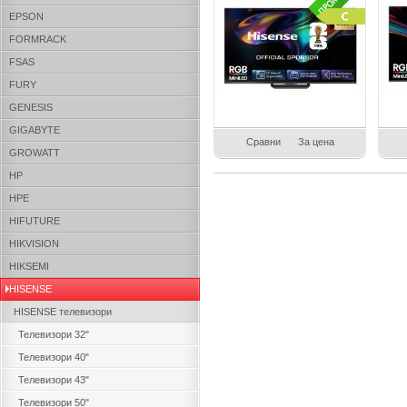
EPSON
FORMRACK
FSAS
FURY
GENESIS
GIGABYTE
Сравни
За цена
GROWATT
HP
HPE
HIFUTURE
HIKVISION
HIKSEMI
HISENSE
HISENSE телевизори
Телевизори 32"
Телевизори 40"
Телевизори 43"
Телевизори 50"