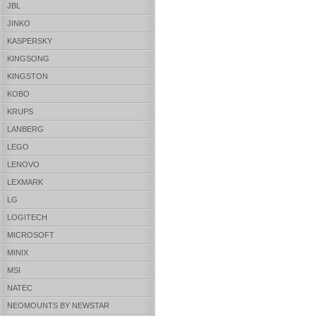
JBL
JINKO
KASPERSKY
KINGSONG
KINGSTON
KOBO
KRUPS
LANBERG
LEGO
LENOVO
LEXMARK
LG
LOGITECH
MICROSOFT
MINIX
MSI
NATEC
NEOMOUNTS BY NEWSTAR