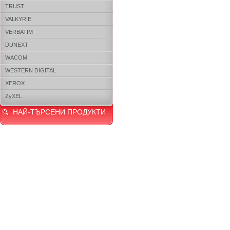
TRUST
VALKYRIE
VERBATIM
DUNEXT
WACOM
WESTERN DIGITAL
XEROX
ZyXEL
НАЙ-ТЪРСЕНИ ПРОДУКТИ