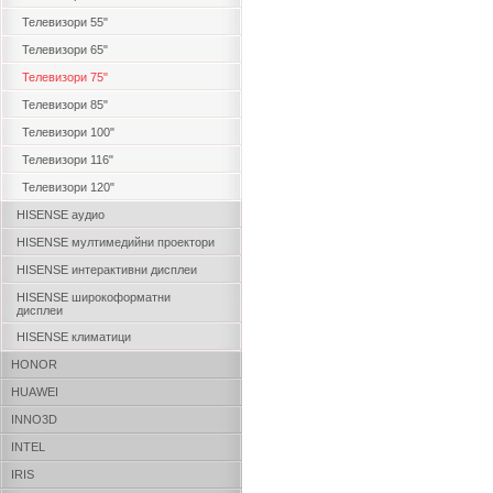
Телевизори 55"
Телевизори 65"
Телевизори 75"
Телевизори 85"
Телевизори 100"
Телевизори 116"
Телевизори 120"
HISENSE аудио
HISENSE мултимедийни проектори
HISENSE интерактивни дисплеи
HISENSE широкоформатни
дисплеи
HISENSE климатици
HONOR
HUAWEI
INNO3D
INTEL
IRIS