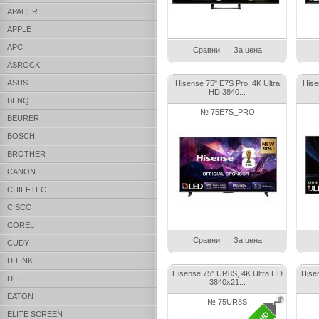
APACER
APPLE
APC
Сравни
За цена
ASROCK
ASUS
Hisense 75" E7S Pro, 4K Ultra
Hise
HD 3840...
BENQ
№ 75E7S_PRO
BEURER
BOSCH
BROTHER
CANON
CHIEFTEC
CISCO
COREL
Сравни
За цена
CUDY
D-LINK
Hisense 75" UR8S, 4K Ultra HD
Hise
DELL
3840x21...
EATON
№ 75UR8S
ELITE SCREEN