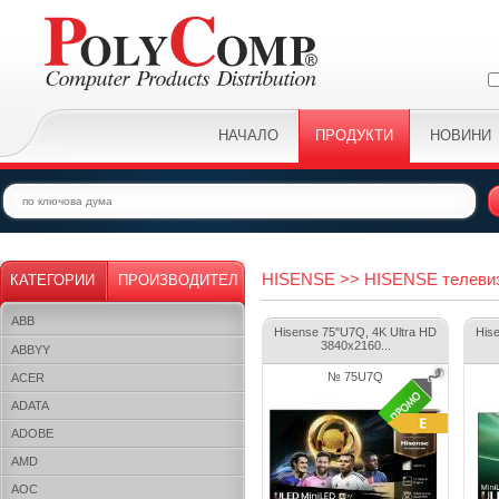
НАЧАЛО
ПРОДУКТИ
НОВИНИ
HISENSE >> HISENSE телевиз
КАТЕГОРИИ
ПРОИЗВОДИТЕЛ
ABB
Hisense 75"U7Q, 4K Ultra HD
Hise
3840x2160...
ABBYY
№ 75U7Q
ACER
ADATA
ADOBE
AMD
AOC