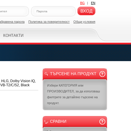
BG
|
EN
ВХОД
абравена парола
Политикa за поверителност
Общи условия
КОНТАКТИ
ТЪРСЕНЕ НА ПРОДУКТ
HLG, Dolby Vision IQ,
DVB-T2/C/S2, Black
Избери КАТЕГОРИЯ или
ПРОИЗВОДИТЕЛ, за да използваш
филтрите за детайлно търсене на
продукт.
СРАВНИ