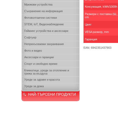
Мрежови устройства
Консумация, kWh/1000h
Съхранение на информация
Размери с поставка (Ш, Д
cm
Фотоволтаични системи
STEM, IoT, Видеонаблюдение
Цвят
Гейминг устройства и аксесоари
VESA размер, mm
Софтуер
Гаранция
Непрекъсваеми захранвания
EAN: 6942351437903
Фото и видео
Аксесоари и гаранции
Спорт и свободно време
Климатици, уреди за отопление и
грижа за въздуха
Уреди за здраве и красота
Уреди за дома
НАЙ-ТЪРСЕНИ ПРОДУКТИ