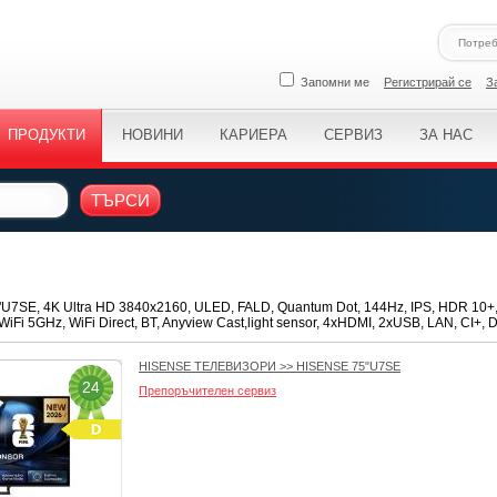
Запомни ме
Регистрирай се
З
ПРОДУКТИ
НОВИНИ
КАРИЕРА
СЕРВИЗ
ЗА НАС
ТЪРСИ
U7SE, 4K Ultra HD 3840x2160, ULED, FALD, Quantum Dot, 144Hz, IPS, HDR 10+, 
WiFi 5GHz, WiFi Direct, BT, Anyview Cast,light sensor, 4xHDMI, 2xUSB, LAN, CI+, 
HISENSE ТЕЛЕВИЗОРИ
>>
HISENSE 75"U7SE
24
Препоръчителен сервиз