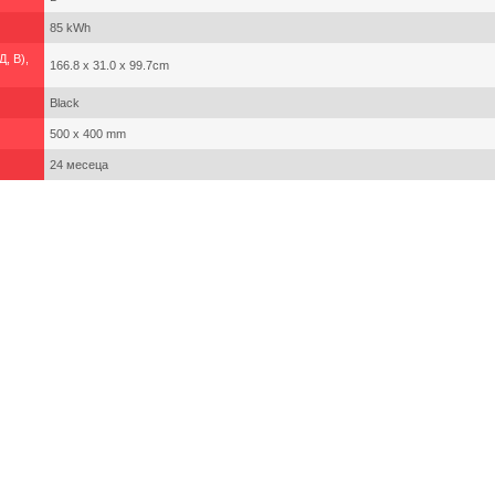
85 kWh
, В),
166.8 x 31.0 x 99.7cm
Black
500 x 400 mm
24 месеца