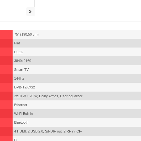
75" (190.50 cm)
Flat
ULED
3840x2160
Smart TV
144Hz
DVB-T2/C/S2
2x10 W + 20 W, Dolby Atmos, User equalizer
Ethernet
Wi-Fi Built in
Bluetooth
4 HDMI, 2 USB 2.0, S/PDIF out, 2 RF in, CI+
D