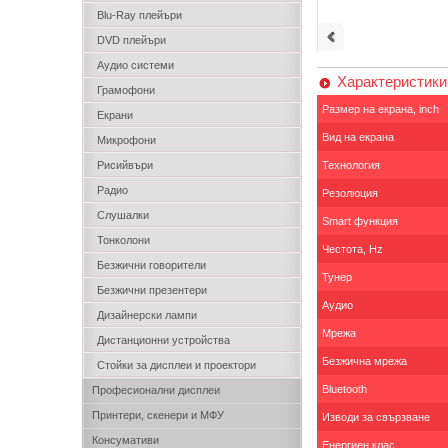
Blu-Ray плейъри
DVD плейъри
Аудио системи
Характеристики
Грамофони
Размер на екрана, inch
Екрани
Вид на екрана
Микрофони
Рисийвъри
Технология
Радио
Резолюция
Слушалки
Smart функция
Тонколони
Честота, Hz
Безжични говорители
Тунер
Безжични презентери
Аудио
Дизайнерски лампи
Мрежа
Дистанционни устройства
Безжична мрежа
Стойки за дисплеи и проектори
Bluetooth
Професионални дисплеи
Принтери, скенери и МФУ
Изводи за свързване
Консумативи
Енергиен клас