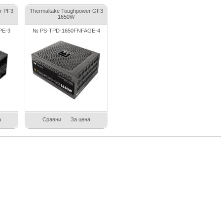
r PF3
Thermaltake Toughpower GF3
1650W
PE-3
№ PS-TPD-1650FNFAGE-4
а
Сравни
За цена