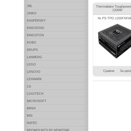
JBL
Thermaltake Toughpowe
1200W
JINKO
№ PS-TPD-1200FNFA
KASPERSKY
KINGSONG
KINGSTON
KOBO
KRUPS
LANBERG
LEGO
Сравни
За цен
LENOVO
LEXMARK
LG
LOGITECH
MICROSOFT
MINIX
MSI
NATEC
NEOMOUNTS BY NEWSTAR