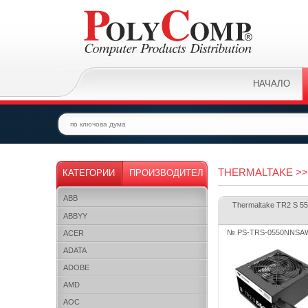
НАЧАЛО
THERMALTAKE >> 
КАТЕГОРИИ
ПРОИЗВОДИТЕЛ
ABB
Thermaltake TR2 S 5
ABBYY
№ PS-TRS-0550NNSA
ACER
ADATA
ADOBE
AMD
AOC