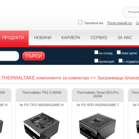
Запомни ме
Регистрирай се
З
ПРОДУКТИ
НОВИНИ
КАРИЕРА
СЕРВИЗ
ЗА НАС
на склад
нови цени
ТЪРСИ
промоция
с подарък
THERMALTAKE компоненти за компютри >> Захранващи блоко
50W
Thermaltake TR2 S 650W
Thermaltake Smart BX3 Pro
Ther
650W
WE-H
№ PS-TRS-0650NNSAWE-H
№ PS-SPD-0650NNSABE-7
№ P