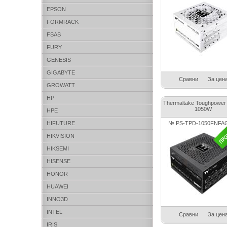
EPSON
FORMRACK
FSAS
FURY
GENESIS
GIGABYTE
Сравни
За цен
GROWATT
HP
Thermaltake Toughpower
1050W
HPE
HIFUTURE
№ PS-TPD-1050FNFA
HIKVISION
HIKSEMI
HISENSE
HONOR
HUAWEI
INNO3D
INTEL
Сравни
За цен
IRIS