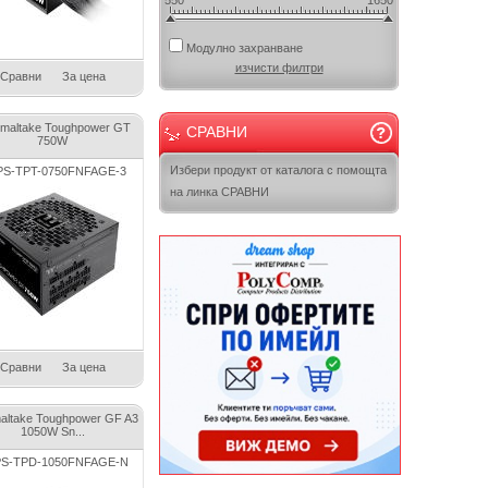
550
1650
Модулно захранване
изчисти филтри
Сравни
За цена
maltake Toughpower GT
СРАВНИ
750W
Избери продукт от каталога с помощта
S-TPT-0750FNFAGE-3
на линка СРАВНИ
Сравни
За цена
altake Toughpower GF A3
1050W Sn...
S-TPD-1050FNFAGE-N