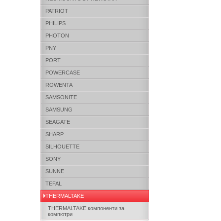
PATRIOT
PHILIPS
PHOTON
PNY
PORT
POWERCASE
ROWENTA
SAMSONITE
SAMSUNG
SEAGATE
SHARP
SILHOUETTE
SONY
SUNNE
TEFAL
THERMALTAKE
THERMALTAKE компоненти за
компютри