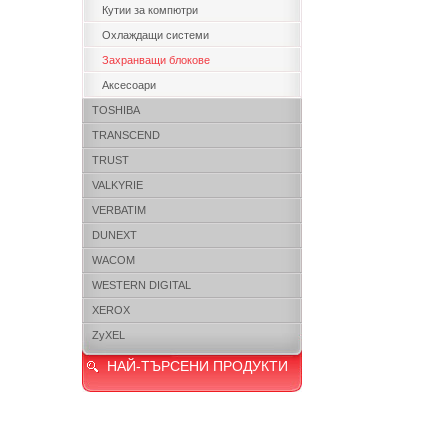
Кутии за компютри
Охлаждащи системи
Захранващи блокове
Аксесоари
TOSHIBA
TRANSCEND
TRUST
VALKYRIE
VERBATIM
DUNEXT
WACOM
WESTERN DIGITAL
XEROX
ZyXEL
НАЙ-ТЪРСЕНИ ПРОДУКТИ