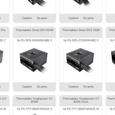
а
Сравни
За цена
Сравни
За цена
 Pro
Thermaltake Smart BX3 650W
Thermaltake Smart BX3 750W
Ther
BE-7
№ PS-SPD-0650NNFABE-3
№ PS-SPD-0750NNFABE-3
№ P
а
Сравни
За цена
Сравни
За цена
er GT
Thermaltake Toughpower GT
Thermaltake Toughpower GT
Therm
850W
850W Snow
GE-W
№ PS-TPT-0850FNFAGE-3
№ PS-TPT-0850FNFAGE-W
№ P