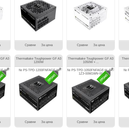
а
Сравни
За цена
Сравни
За цена
 GF A3
Thermaltake Toughpower GF A3
Thermaltake Toughpower GF A3
Ther
1200W
1050W + ...
GE-H
№ PS-TPD-1200FNFAGE-H
№ PS-TPD-1050FNFAGE-H_CA-
№ P
1Z3-00M1WN-00
а
Сравни
За цена
Сравни
За цена