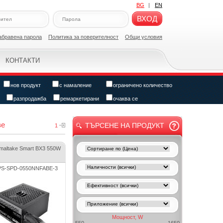
BG
|
EN
ВХОД
абравена парола
Политикa за поверителност
Общи условия
КОНТАКТИ
нов продукт
с намаление
ограничено количество
разпродажба
ремаркетирани
очаква се
ве
ТЪРСЕНЕ НА ПРОДУКТ
1
maltake Smart BX3 550W
S-SPD-0550NNFABE-3
Мощност, W