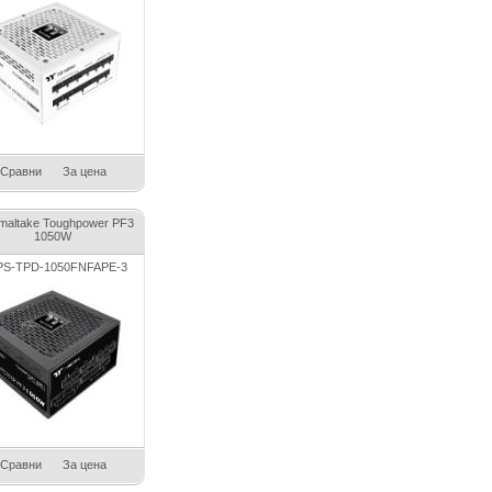
Сравни
За цена
maltake Toughpower PF3
1050W
S-TPD-1050FNFAPE-3
Сравни
За цена