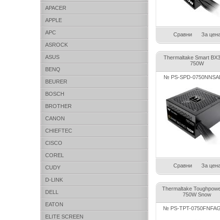
APACER
APPLE
APC
Сравни
За цен
ASROCK
ASUS
Thermaltake Smart BX3
750W
BENQ
№ PS-SPD-0750NNSA
BEURER
BOSCH
BROTHER
CANON
CHIEFTEC
CISCO
COREL
Сравни
За цен
CUDY
D-LINK
Thermaltake Toughpow
DELL
750W Snow
EATON
№ PS-TPT-0750FNFA
ELITE SCREEN