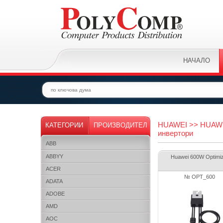
НАЧАЛО
HUAWEI >> HUAWEI
КАТЕГОРИИ
ПРОИЗВОДИТЕЛ
инвертори
ABB
ABBYY
Huawei 600W Optimi
ACER
№ OPT_600
ADATA
ADOBE
AMD
AOC