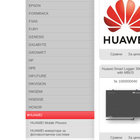
EPSON
FORMRACK
FSAS
FURY
GENESIS
GIGABYTE
GROWATT
Сравни
За цен
HP
HPE
Huawei Smart Logger 3
with MBUS
HIFUTURE
№ 1000000040
HIKVISION
HIKSEMI
HISENSE
HONOR
HUAWEI
HUAWEI Mobile Phones
HUAWEI инвертори за
фотоволтаични системи
Сравни
За цен