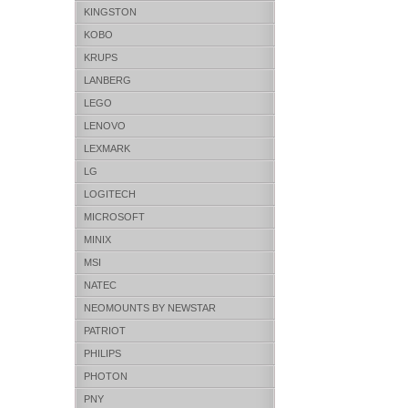
KINGSTON
KOBO
KRUPS
LANBERG
LEGO
LENOVO
LEXMARK
LG
LOGITECH
MICROSOFT
MINIX
MSI
NATEC
NEOMOUNTS BY NEWSTAR
PATRIOT
PHILIPS
PHOTON
PNY