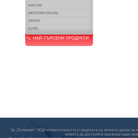
WACOM
WESTERN DIGITAL
XEROX
ZyXEL
НАЙ-ТЪРСЕНИ ПРОДУКТИ
За „Поликомп“ ООД поверителността и защитата на личните данни на кл
можете да достъпите във всеки един мом