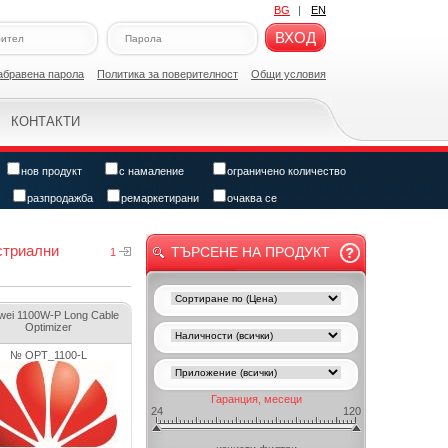
BG
|
EN
ВХОД
абравена парола
Политикa за поверителност
Общи условия
КОНТАКТИ
нов продукт
с намаление
ограничено количество
разпродажба
ремаркетирани
очаква се
стриални
ТЪРСЕНЕ НА ПРОДУКТ
1
wei 1100W-P Long Cable
Optimizer
№ OPT_1100-L
Гаранция, месеци
24
120