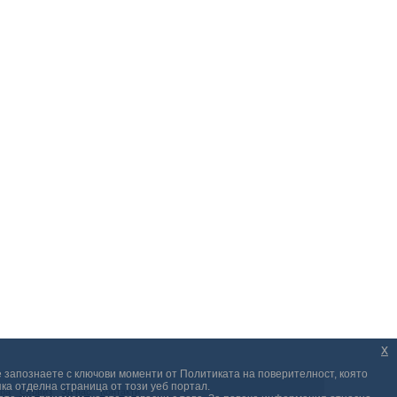
x
е запознаете с ключови моменти от Политиката на поверителност, която
ка отделна страница от този уеб портал.
ра
Сервиз
За нас
Контакти