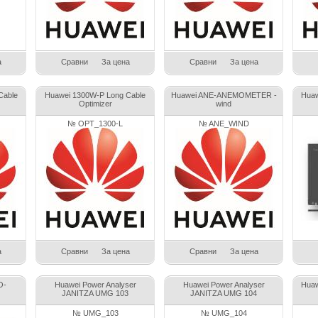
а
Сравни
За цена
Сравни
За цена
Cable
Huawei 1300W-P Long Cable
Huawei ANE-ANEMOMETER -
Huaw
Optimizer
wind
№ OPT_1300-L
№ ANE_WIND
а
Сравни
За цена
Сравни
За цена
O-
Huawei Power Analyser
Huawei Power Analyser
Huaw
JANITZA UMG 103
JANITZA UMG 104
№ UMG_103
№ UMG_104