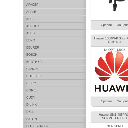
APACER
APPLE
APC
Сравни
За цен
ASROCK
ASUS
Huawei 1300W-P Short 
BENQ
Optimizer
BEURER
№ OPT_1300S
BOSCH
BROTHER
CANON
CHIEFTEC
CISCO
COREL
CUDY
Сравни
За цен
D-LINK
DELL
Huawei SM1-485PR
SUNMETER PRO
EATON
ELITE SCREEN
№ 485PRO