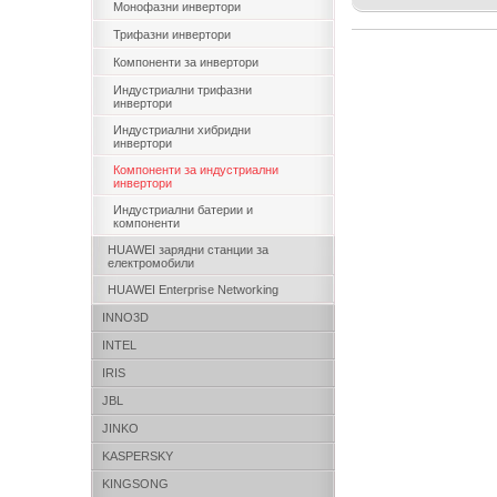
Монофазни инвертори
Трифазни инвертори
Компоненти за инвертори
Индустриални трифазни
инвертори
Индустриални хибридни
инвертори
Компоненти за индустриални
инвертори
Индустриални батерии и
компоненти
HUAWEI зарядни станции за
електромобили
HUAWEI Enterprise Networking
INNO3D
INTEL
IRIS
JBL
JINKO
KASPERSKY
KINGSONG