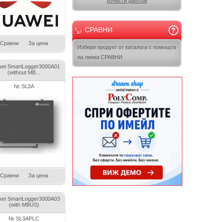
изчисти филтри
СРАВНИ
Сравни
За цена
Избери продукт от каталога с помощта
на линка СРАВНИ
ei SmartLogger3000A01
(without MB...
№ SL3A
Сравни
За цена
ei SmartLogger3000A03
(with MBUS)
№ SL3APLC