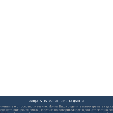
ЗАЩИТА НА ВАШИТЕ ЛИЧНИ ДАННИ
иентите е от основно значение. Молим Ви да отделите малко време, за да с
ент като потърсите линка „Политикa на поверителност“ в долната част на вся
Политикa за поверителност
Начало
Продукти
Новини
Карие