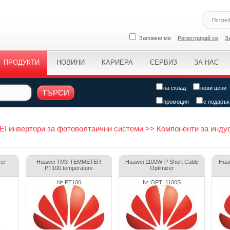
Запомни ме
Регистрирай се
З
ПРОДУКТИ
НОВИНИ
КАРИЕРА
СЕРВИЗ
ЗА НАС
на склад
нови цени
ТЪРСИ
промоция
с подарък
 инвертори за фотоволтаични системи >> Компоненти за инду
zer
Huawei TM3-TEMMETER
Huawei 1100W-P Short Cable
Hua
PT100 temperature
Optimizer
№ PT100
№ OPT_1100S