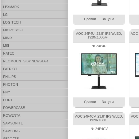
LEXMARK
LG
Сравни
За цена
LOGITECH
MICROSOFT
AOC 24P4U, 23.8" IPS WLED,
AOC 
1920x1080@...
MINIX
MSI
№ 24P4U
NATEC
NEOMOUNTS BY NEWSTAR
PATRIOT
PHILIPS
PHOTON
PNY
PORT
Сравни
За цена
POWERCASE
ROWENTA
AOC 24P4CV, 23.8" IPS WLED,
AOC 
1920x1080...
SAMSONITE
№ 24P4CV
SAMSUNG
SEAGATE