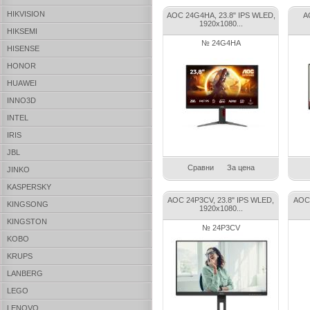
HIKVISION
AOC 24G4HA, 23.8" IPS WLED,
A
1920x1080...
HIKSEMI
№ 24G4HA
HISENSE
HONOR
HUAWEI
INNO3D
INTEL
IRIS
JBL
Сравни
За цена
JINKO
KASPERSKY
AOC 24P3CV, 23.8" IPS WLED,
AOC 
KINGSONG
1920x1080...
KINGSTON
№ 24P3CV
KOBO
KRUPS
LANBERG
LEGO
LENOVO