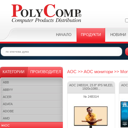
НАЧАЛО
ПРОДУКТИ
НОВИНИ
AOC >> AOC монитори >> Moni
КАТЕГОРИИ
ПРОИЗВОДИТЕЛ
ABB
AOC 24B31H, 23.8" IPS WLED,
AOC 
1920x1080...
ABBYY
№ 24B31H
ACER
ADATA
ADOBE
AMD
AOC