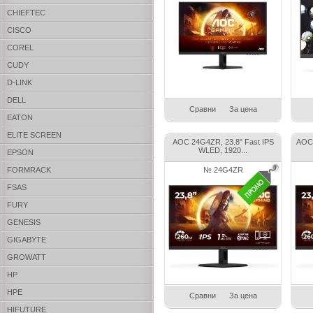
CHIEFTEC
CISCO
COREL
CUDY
D-LINK
DELL
Сравни
За цена
EATON
ELITE SCREEN
AOC 24G4ZR, 23.8" Fast IPS
AOC 
WLED, 1920...
EPSON
FORMRACK
№ 24G4ZR
FSAS
FURY
GENESIS
GIGABYTE
GROWATT
HP
HPE
Сравни
За цена
HIFUTURE