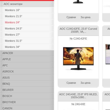
AOC монитори
Monitors 16"
Monitors 21.5"
Сравни
За цена
Monitors 24"
Monitors 24.5"
AOC C24G42FE, 23.6" Curved
A
1500R, VA,...
Monitors 27"
№ C24G42FE
Monitors 31.5"
Monitors 34"
APACER
APPLE
APC
ASROCK
ASUS
Сравни
За цена
BENQ
BEURER
AOC 24G4XE, 23.8" IPS WLED,
AOC
BOSCH
1920x1080...
BROTHER
№ 24G4XE
CANON