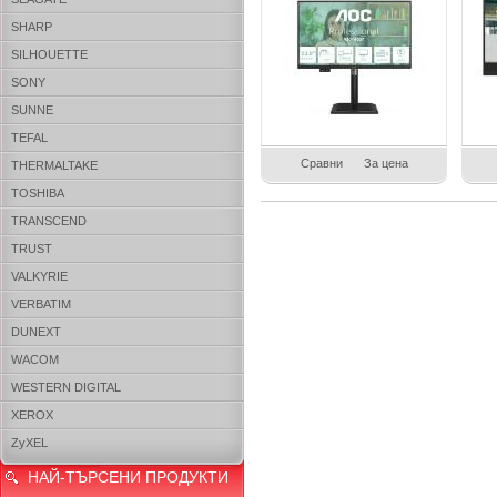
SHARP
SILHOUETTE
SONY
SUNNE
TEFAL
Сравни
За цена
THERMALTAKE
TOSHIBA
TRANSCEND
TRUST
VALKYRIE
VERBATIM
DUNEXT
WACOM
WESTERN DIGITAL
XEROX
ZyXEL
НАЙ-ТЪРСЕНИ ПРОДУКТИ